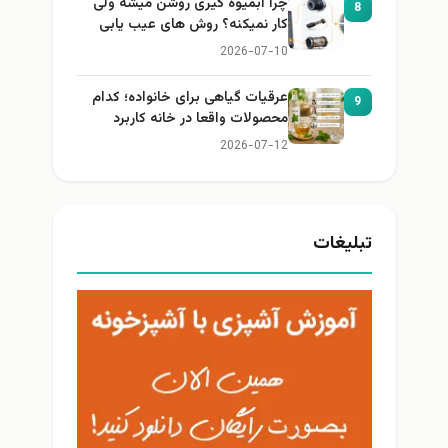
چرا آبمیوه گیری روشن میشه ولی
8
کار نمیکنه؟ روش های عیب یابی
2026-07-10
عرقیات گیاهی برای خانواده؛ کدام
9
محصولات واقعا در خانه کاربرد
دارند؟
2026-07-12
تبلیغات