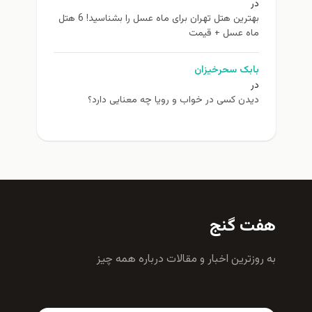
در
بهترین هتل تهران برای ماه عسل را بشناسید! 6 هتل
ماه عسل + قیمت
بابک سحرخیزان
در
دیدن کسی در خواب و رویا چه معنایی دارد؟
هفت گنج
به روزترين اخبار و مقالات درباره همه چيز