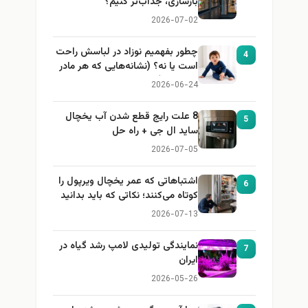
بازسازی، جذاب‌تر کنیم؟
2026-07-02
چطور بفهمیم نوزاد در لباسش راحت
4
است یا نه؟ (نشانه‌هایی که هر مادر
باید بداند)
2026-06-24
8 علت رایج قطع شدن آب یخچال
5
ساید ال جی + راه حل
2026-07-05
اشتباهاتی که عمر یخچال ویرپول را
6
کوتاه می‌کنند؛ نکاتی که باید بدانید
2026-07-13
نمایندگی تولیدی لامپ رشد گیاه در
7
ایران
2026-05-26