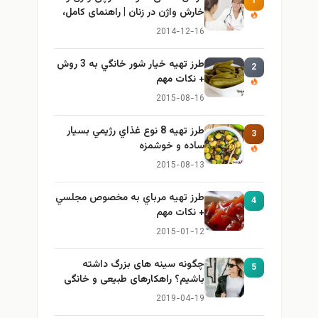
1
خارش واژن در زنان | راهنمای کامل،
ایمن و کاربردی
2014-12-16
طرز تهيه خیار شور خانگي به 3 روش
2
+ نكات مهم
2015-08-16
طرز تهيه 8 نوع غذاي رژيمي بسيار
3
ساده و خوشمزه
2015-08-13
طرز تهيه مرباي به مخصوص مجلسي
4
+ نكات مهم
2015-01-12
چگونه سینه های بزرگ داشته
5
باشیم؟ راهکارهای طبیعی و خانگی
برای بزرگ کردن سینه
2019-04-19