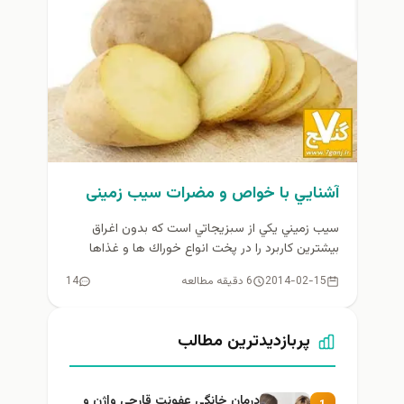
آشنايي با خواص و مضرات سیب زمینی
سيب زميني يكي از سبزيجاتي است كه بدون اغراق
بيشترين كاربرد را در پخت انواع خوراك ها و غذاها
داراست....
2014-02-15
6 دقیقه مطالعه
14
پربازدیدترین مطالب
درمان خانگی عفونت قارچی واژن و