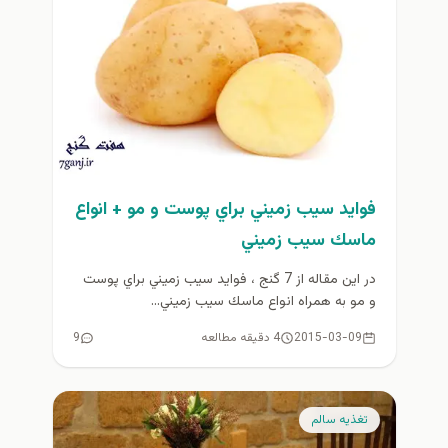
فوايد سيب زميني براي پوست و مو + انواع
ماسك سيب زميني
در اين مقاله از 7 گنج ، فوايد سيب زميني براي پوست
و مو به همراه انواع ماسك سيب زميني...
2015-03-09
4 دقیقه مطالعه
9
تغذيه سالم