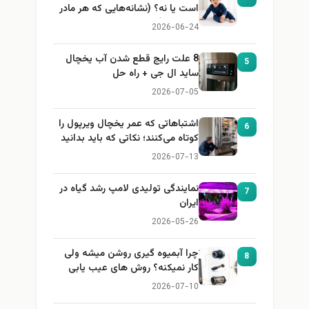
است یا نه؟ (نشانه‌هایی که هر مادر
باید بداند)
2026-06-24
8 علت رایج قطع شدن آب یخچال
5
ساید ال جی + راه حل
2026-07-05
اشتباهاتی که عمر یخچال ویرپول را
6
کوتاه می‌کنند؛ نکاتی که باید بدانید
2026-07-13
نمایندگی تولیدی لامپ رشد گیاه در
7
ایران
2026-05-26
چرا آبمیوه گیری روشن میشه ولی
8
کار نمیکنه؟ روش های عیب یابی
2026-07-10