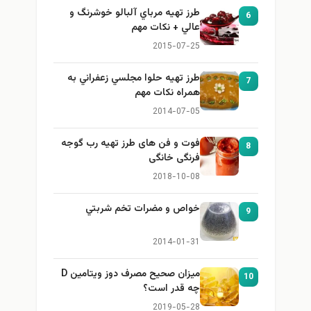
طرز تهيه مرباي آلبالو خوشرنگ و
6
عالي + نكات مهم
2015-07-25
طرز تهيه حلوا مجلسي زعفراني به
7
همراه نكات مهم
2014-07-05
فوت و فن های طرز تهیه رب گوجه
8
فرنگی خانگی
2018-10-08
خواص و مضرات تخم شربتي
9
2014-01-31
میزان صحیح مصرف دوز ویتامین D
10
چه قدر است؟
2019-05-28