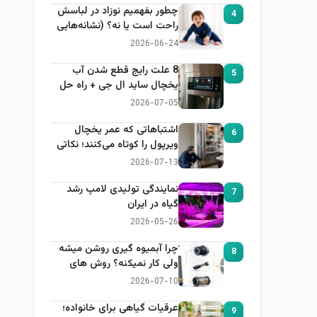
چطور بفهمیم نوزاد در لباسش
4
راحت است یا نه؟ (نشانه‌هایی
که هر مادر باید بداند)
2026-06-24
8 علت رایج قطع شدن آب
5
یخچال ساید ال جی + راه حل
2026-07-05
اشتباهاتی که عمر یخچال
6
ویرپول را کوتاه می‌کنند؛ نکاتی
که باید بدانید
2026-07-13
نمایندگی تولیدی لامپ رشد
7
گیاه در ایران
2026-05-26
چرا آبمیوه گیری روشن میشه
8
ولی کار نمیکنه؟ روش های
عیب یابی
2026-07-10
عرقیات گیاهی برای خانواده؛
9