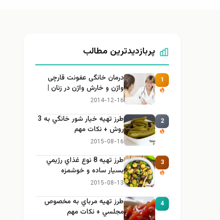
پربازدیدترین مطالب
درمان خانگی عفونت قارچی
1
واژن و خارش واژن در زنان |
راهنمای کامل، ایمن و کاربردی
2014-12-16
طرز تهيه خیار شور خانگي به 3
2
روش + نكات مهم
2015-08-16
طرز تهيه 8 نوع غذاي رژيمي
3
بسيار ساده و خوشمزه
2015-08-13
طرز تهيه مرباي به مخصوص
4
مجلسي + نكات مهم