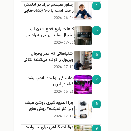
چطور بفهمیم نوزاد در لباسش
4
راحت است یا نه؟ (نشانه‌هایی
که هر مادر باید بداند)
2026-06-24
8 علت رایج قطع شدن آب
5
یخچال ساید ال جی + راه حل
2026-07-05
اشتباهاتی که عمر یخچال
6
ویرپول را کوتاه می‌کنند؛ نکاتی
که باید بدانید
2026-07-13
نمایندگی تولیدی لامپ رشد
7
گیاه در ایران
2026-05-26
چرا آبمیوه گیری روشن میشه
8
ولی کار نمیکنه؟ روش های
عیب یابی
2026-07-10
عرقیات گیاهی برای خانواده؛
9