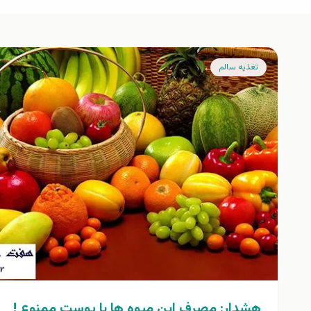
تغذيه سالم
هشدار: مصرف اين ميوه ها با پوست ممنوع !