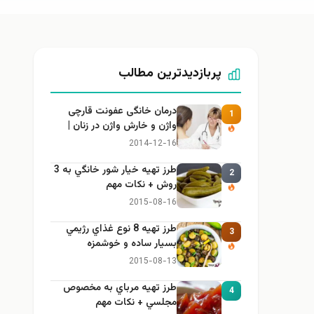
پربازدیدترین مطالب
درمان خانگی عفونت قارچی
1
واژن و خارش واژن در زنان |
راهنمای کامل، ایمن و کاربردی
2014-12-16
طرز تهيه خیار شور خانگي به 3
2
روش + نكات مهم
2015-08-16
طرز تهيه 8 نوع غذاي رژيمي
3
بسيار ساده و خوشمزه
2015-08-13
طرز تهيه مرباي به مخصوص
4
مجلسي + نكات مهم