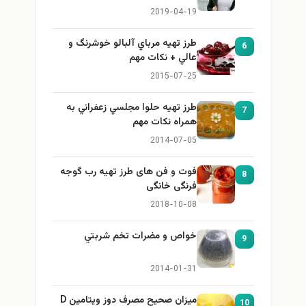
برای بزرگ کردن سینه
2019-04-19
طرز تهيه مرباي آلبالو خوشرنگ و
6
عالي + نكات مهم
2015-07-25
طرز تهيه حلوا مجلسي زعفراني به
7
همراه نكات مهم
2014-07-05
فوت و فن های طرز تهیه رب گوجه
8
فرنگی خانگی
2018-10-08
خواص و مضرات تخم شربتي
9
2014-01-31
میزان صحیح مصرف دوز ویتامین D
10