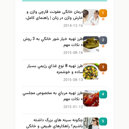
درمان خانگی عفونت قارچی واژن و
1
خارش واژن در زنان | راهنمای کامل،
ایمن و کاربردی
2014-12-16
طرز تهيه خیار شور خانگي به 3 روش
2
+ نكات مهم
2015-08-16
طرز تهيه 8 نوع غذاي رژيمي بسيار
3
ساده و خوشمزه
2015-08-13
طرز تهيه مرباي به مخصوص مجلسي
4
+ نكات مهم
2015-01-12
چگونه سینه های بزرگ داشته
5
باشیم؟ راهکارهای طبیعی و خانگی