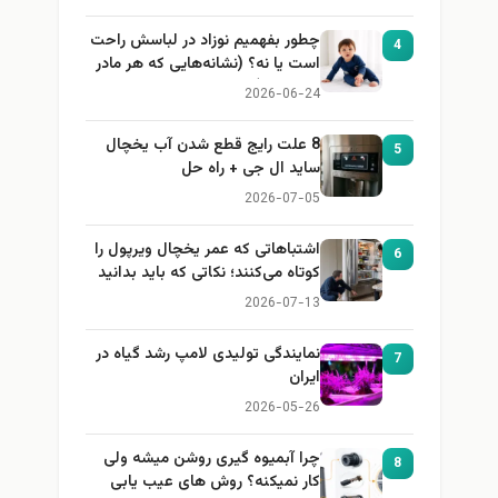
چطور بفهمیم نوزاد در لباسش راحت
4
است یا نه؟ (نشانه‌هایی که هر مادر
باید بداند)
2026-06-24
8 علت رایج قطع شدن آب یخچال
5
ساید ال جی + راه حل
2026-07-05
اشتباهاتی که عمر یخچال ویرپول را
6
کوتاه می‌کنند؛ نکاتی که باید بدانید
2026-07-13
نمایندگی تولیدی لامپ رشد گیاه در
7
ایران
2026-05-26
چرا آبمیوه گیری روشن میشه ولی
8
کار نمیکنه؟ روش های عیب یابی