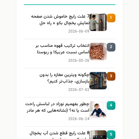
7 علت رایج خاموش شدن صفحه
1
نمایش یخچال بکو + راه حل
2026-06-09
انتخاب ترکیب قهوه مناسب بر
2
اساس نسبت عربیکا و ربوستا
2026-05-26
چگونه ویترین مغازه را بدون
3
بازسازی، جذاب‌تر کنیم؟
2026-07-02
چطور بفهمیم نوزاد در لباسش راحت
4
است یا نه؟ (نشانه‌هایی که هر مادر
باید بداند)
2026-06-24
8 علت رایج قطع شدن آب یخچال
5