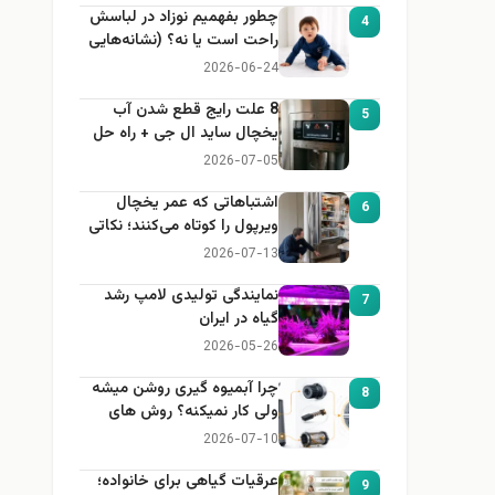
چطور بفهمیم نوزاد در لباسش
4
راحت است یا نه؟ (نشانه‌هایی
که هر مادر باید بداند)
2026-06-24
8 علت رایج قطع شدن آب
5
یخچال ساید ال جی + راه حل
2026-07-05
اشتباهاتی که عمر یخچال
6
ویرپول را کوتاه می‌کنند؛ نکاتی
که باید بدانید
2026-07-13
نمایندگی تولیدی لامپ رشد
7
گیاه در ایران
2026-05-26
چرا آبمیوه گیری روشن میشه
8
ولی کار نمیکنه؟ روش های
عیب یابی
2026-07-10
عرقیات گیاهی برای خانواده؛
9