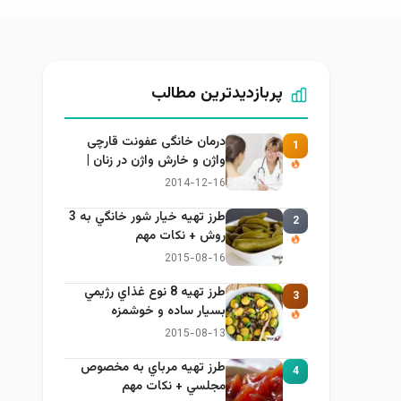
پربازدیدترین مطالب
درمان خانگی عفونت قارچی
1
واژن و خارش واژن در زنان |
راهنمای کامل، ایمن و کاربردی
2014-12-16
طرز تهيه خیار شور خانگي به 3
2
روش + نكات مهم
2015-08-16
طرز تهيه 8 نوع غذاي رژيمي
3
بسيار ساده و خوشمزه
2015-08-13
طرز تهيه مرباي به مخصوص
4
مجلسي + نكات مهم