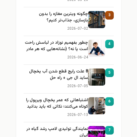
2026-05-26
چگونه ویترین مغازه را بدون
3
بازسازی، جذاب‌تر کنیم؟
2026-07-02
چطور بفهمیم نوزاد در لباسش راحت
4
است یا نه؟ (نشانه‌هایی که هر مادر
باید بداند)
2026-06-24
8 علت رایج قطع شدن آب یخچال
5
ساید ال جی + راه حل
2026-07-05
اشتباهاتی که عمر یخچال ویرپول را
6
کوتاه می‌کنند؛ نکاتی که باید بدانید
2026-07-13
نمایندگی تولیدی لامپ رشد گیاه در
7
ایران