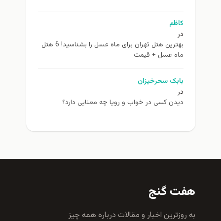
کاظم
در
بهترین هتل تهران برای ماه عسل را بشناسید! 6 هتل
ماه عسل + قیمت
بابک سحرخیزان
در
دیدن کسی در خواب و رویا چه معنایی دارد؟
هفت گنج
به روزترين اخبار و مقالات درباره همه چيز