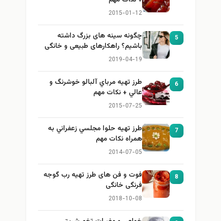
+ نكات مهم
2015-01-12
چگونه سینه های بزرگ داشته
5
باشیم؟ راهکارهای طبیعی و خانگی
برای بزرگ کردن سینه
2019-04-19
طرز تهيه مرباي آلبالو خوشرنگ و
6
عالي + نكات مهم
2015-07-25
طرز تهيه حلوا مجلسي زعفراني به
7
همراه نكات مهم
2014-07-05
فوت و فن های طرز تهیه رب گوجه
8
فرنگی خانگی
2018-10-08