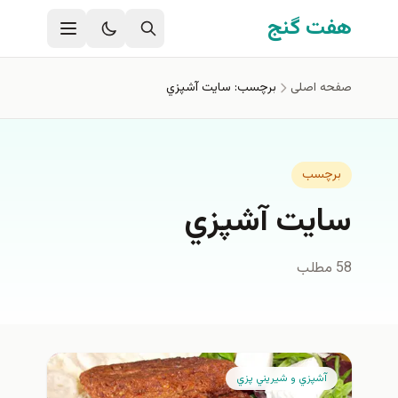
فتن به محتوای اصلی
هفت گنج
صفحه اصلی
برچسب: سايت آشپزي
برچسب
سايت آشپزي
58 مطلب
آشپزي و شيريني پزي