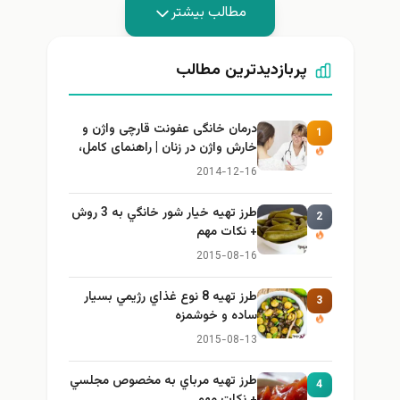
مطالب بیشتر
پربازدیدترین مطالب
درمان خانگی عفونت قارچی واژن و
1
خارش واژن در زنان | راهنمای کامل،
ایمن و کاربردی
2014-12-16
طرز تهيه خیار شور خانگي به 3 روش
2
+ نكات مهم
2015-08-16
طرز تهيه 8 نوع غذاي رژيمي بسيار
3
ساده و خوشمزه
2015-08-13
طرز تهيه مرباي به مخصوص مجلسي
4