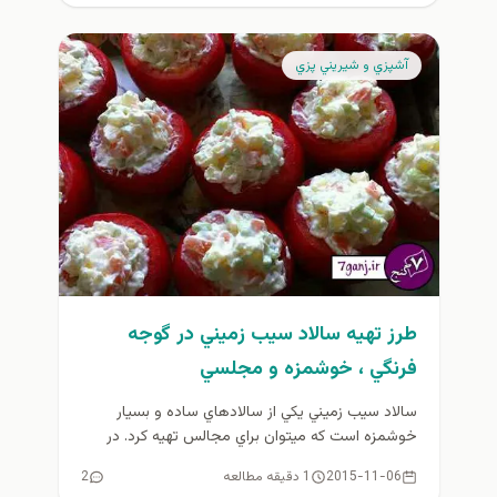
آشپزي و شيريني پزي
طرز تهيه سالاد سيب زميني در گوجه
فرنگي ، خوشمزه و مجلسي
سالاد سيب زميني يكي از سالادهاي ساده و بسيار
خوشمزه است كه ميتوان براي مجالس تهيه كرد. در
ادامه طرز...
2015-11-06
1 دقیقه مطالعه
2