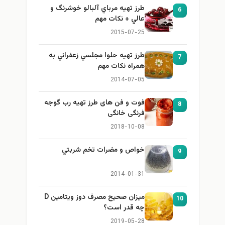
طرز تهيه مرباي آلبالو خوشرنگ و
6
عالي + نكات مهم
2015-07-25
طرز تهيه حلوا مجلسي زعفراني به
7
همراه نكات مهم
2014-07-05
فوت و فن های طرز تهیه رب گوجه
8
فرنگی خانگی
2018-10-08
خواص و مضرات تخم شربتي
9
2014-01-31
میزان صحیح مصرف دوز ویتامین D
10
چه قدر است؟
2019-05-28