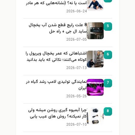
است یا نه؟ (نشانه‌هایی که هر مادر
باید بداند)
2026-06-24
8 علت رایج قطع شدن آب یخچال
5
ساید ال جی + راه حل
2026-07-05
اشتباهاتی که عمر یخچال ویرپول را
6
کوتاه می‌کنند؛ نکاتی که باید بدانید
2026-07-13
نمایندگی تولیدی لامپ رشد گیاه در
7
ایران
2026-05-26
چرا آبمیوه گیری روشن میشه ولی
8
کار نمیکنه؟ روش های عیب یابی
2026-07-10