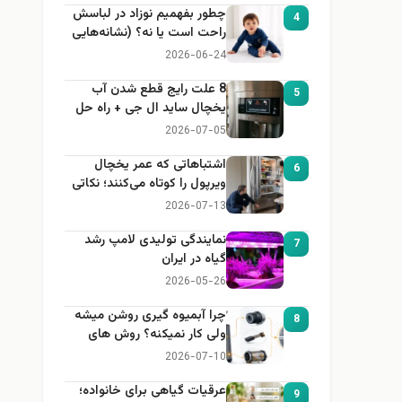
چطور بفهمیم نوزاد در لباسش
4
راحت است یا نه؟ (نشانه‌هایی
که هر مادر باید بداند)
2026-06-24
8 علت رایج قطع شدن آب
5
یخچال ساید ال جی + راه حل
2026-07-05
اشتباهاتی که عمر یخچال
6
ویرپول را کوتاه می‌کنند؛ نکاتی
که باید بدانید
2026-07-13
نمایندگی تولیدی لامپ رشد
7
گیاه در ایران
2026-05-26
چرا آبمیوه گیری روشن میشه
8
ولی کار نمیکنه؟ روش های
عیب یابی
2026-07-10
عرقیات گیاهی برای خانواده؛
9