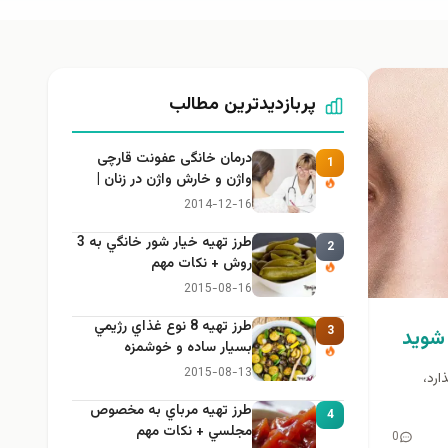
پربازدیدترین مطالب
درمان خانگی عفونت قارچی
1
واژن و خارش واژن در زنان |
راهنمای کامل، ایمن و کاربردی
2014-12-16
طرز تهيه خیار شور خانگي به 3
2
روش + نكات مهم
2015-08-16
طرز تهيه 8 نوع غذاي رژيمي
3
 شوید
بسيار ساده و خوشمزه
2015-08-13
ارد،
طرز تهيه مرباي به مخصوص
4
مجلسي + نكات مهم
0