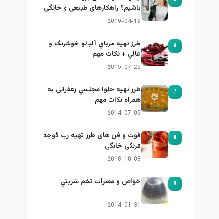
باشیم؟ راهکارهای طبیعی و خانگی
برای بزرگ کردن سینه
2019-04-19
طرز تهيه مرباي آلبالو خوشرنگ و
6
عالي + نكات مهم
2015-07-25
طرز تهيه حلوا مجلسي زعفراني به
7
همراه نكات مهم
2014-07-05
فوت و فن های طرز تهیه رب گوجه
8
فرنگی خانگی
2018-10-08
خواص و مضرات تخم شربتي
9
2014-01-31