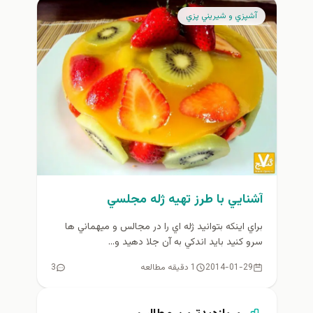
آشپزي و شيريني پزي
آشنايي با طرز تهيه ژله مجلسي
براي اينكه بتوانيد ژله اي را در مجالس و ميهماني ها
سرو كنيد بايد اندكي به آن جلا دهيد و...
2014-01-29
1 دقیقه مطالعه
3