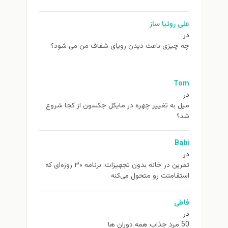
علی روئیا ساز
در
چه چیزی باعث دیدن رویای شفاف من می شود؟
Tom
در
ميل به تغيير چهره در مایکل جکسون از كجا شروع
شد؟
Babi
در
تمرین در خانه بدون تجهیزات: برنامه ۳۰ روزه‌ای که
استقامتت رو متحول می‌کنه
فاطی
در
50 مرد جذاب همه دوران ها