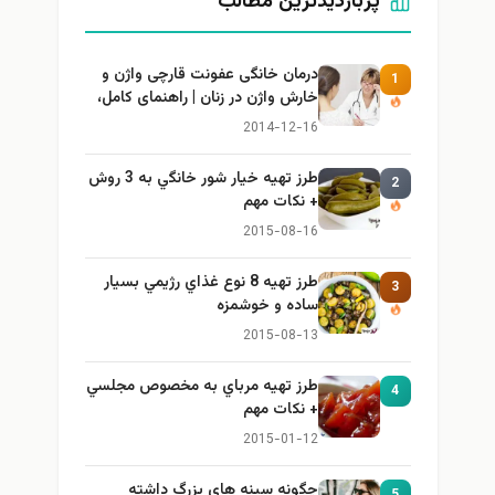
پربازدیدترین مطالب
درمان خانگی عفونت قارچی واژن و
1
خارش واژن در زنان | راهنمای کامل،
ایمن و کاربردی
2014-12-16
طرز تهيه خیار شور خانگي به 3 روش
2
+ نكات مهم
2015-08-16
طرز تهيه 8 نوع غذاي رژيمي بسيار
3
ساده و خوشمزه
2015-08-13
طرز تهيه مرباي به مخصوص مجلسي
4
+ نكات مهم
2015-01-12
چگونه سینه های بزرگ داشته
5