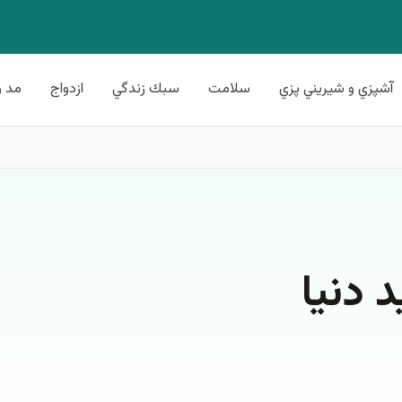
آشپزي و شيريني پزي
سلامت
سبك زندگي
ازدواج
مد و
 دنيا