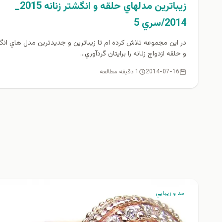
زيباترين مدلهاي حلقه و انگشتر زنانه 2015_
2014/سري 5
در اين مجموعه تلاش كرده ام تا زيباترين و جديدترين مدل هاي انگ
و حلقه ازدواج زنانه را برايتان گردآوري...
2014-07-16
1 دقیقه مطالعه
مد و زيبايي