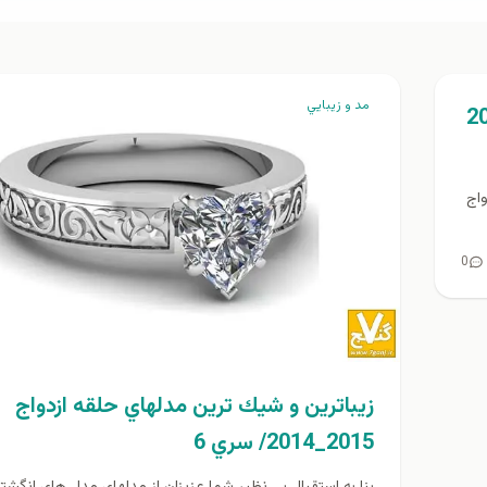
مد و زيبايي
ي حلقه ازدواج 2015
واج
0
زيباترين و شيك ترين مدلهاي حلقه ازدواج
2015_2014/ سري 6
بنا به استقبال بي نظير شما عزيزان از مدلهاي مدل های انگشت