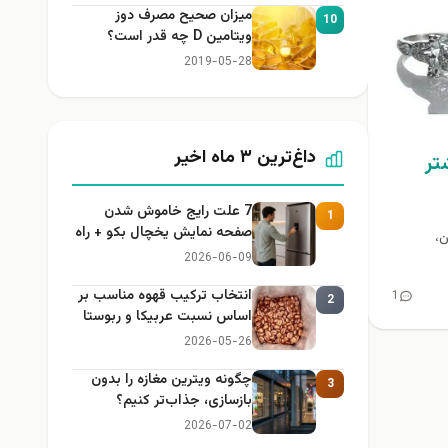
میزان صحیح مصرف دوز
10
ویتامین D چه قدر است؟
2019-05-28
داغ‌ترین ۳ ماه اخیر
تر
7 علت رایج خاموش شدن
1
صفحه نمایش یخچال بکو + راه
ن،
حل
2026-06-09
انتخاب ترکیب قهوه مناسب بر
1
2
اساس نسبت عربیکا و ربوستا
2026-05-26
چگونه ویترین مغازه را بدون
3
بازسازی، جذاب‌تر کنیم؟
2026-07-02