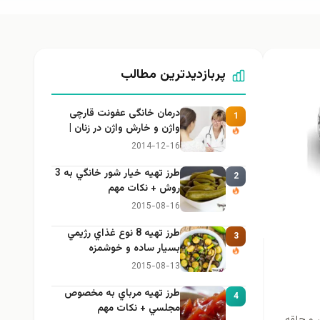
پربازدیدترین مطالب
درمان خانگی عفونت قارچی
1
واژن و خارش واژن در زنان |
راهنمای کامل، ایمن و کاربردی
2014-12-16
طرز تهيه خیار شور خانگي به 3
2
روش + نكات مهم
2015-08-16
طرز تهيه 8 نوع غذاي رژيمي
3
بسيار ساده و خوشمزه
2015-08-13
طرز تهيه مرباي به مخصوص
4
مجلسي + نكات مهم
ر و حلقه