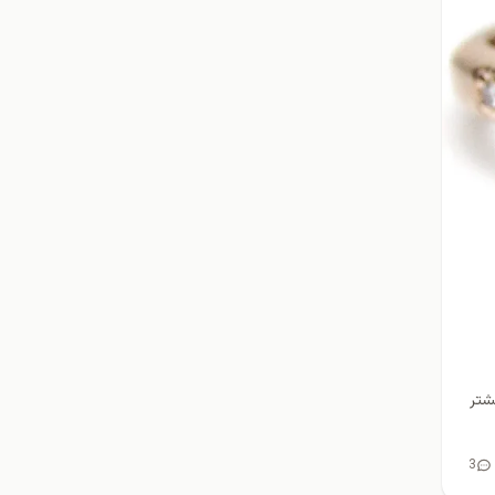
شتر
3