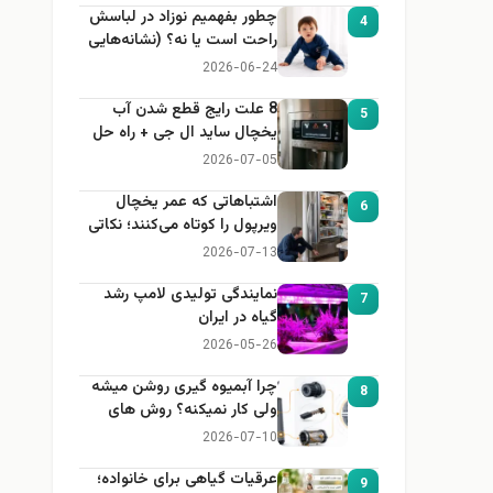
چطور بفهمیم نوزاد در لباسش
4
راحت است یا نه؟ (نشانه‌هایی
که هر مادر باید بداند)
2026-06-24
8 علت رایج قطع شدن آب
5
یخچال ساید ال جی + راه حل
2026-07-05
اشتباهاتی که عمر یخچال
6
ویرپول را کوتاه می‌کنند؛ نکاتی
که باید بدانید
2026-07-13
نمایندگی تولیدی لامپ رشد
7
گیاه در ایران
2026-05-26
چرا آبمیوه گیری روشن میشه
8
ولی کار نمیکنه؟ روش های
عیب یابی
2026-07-10
عرقیات گیاهی برای خانواده؛
9