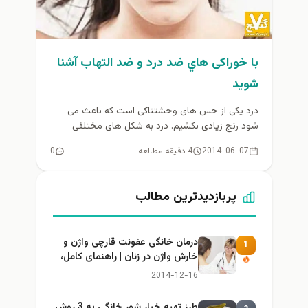
با خوراکی هاي ضد درد و ضد التهاب آشنا
شويد
درد یکی از حس های وحشتناکی است که باعث می
شود رنج زیادی بکشیم. درد به شکل های مختلفی
سراغمان...
2014-06-07
4 دقیقه مطالعه
0
پربازدیدترین مطالب
درمان خانگی عفونت قارچی واژن و
1
خارش واژن در زنان | راهنمای کامل،
ایمن و کاربردی
2014-12-16
طرز تهيه خیار شور خانگي به 3 روش