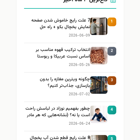
7 علت رایج خاموش شدن صفحه
1
نمایش یخچال بکو + راه حل
2026-06-09
انتخاب ترکیب قهوه مناسب بر
2
اساس نسبت عربیکا و ربوستا
2026-05-26
چگونه ویترین مغازه را بدون
3
بازسازی، جذاب‌تر کنیم؟
2026-07-02
چطور بفهمیم نوزاد در لباسش راحت
4
است یا نه؟ (نشانه‌هایی که هر مادر
باید بداند)
2026-06-24
8 علت رایج قطع شدن آب یخچال
5