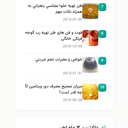
طرز تهيه حلوا مجلسي زعفراني به
7
همراه نكات مهم
2014-07-05
فوت و فن های طرز تهیه رب گوجه
8
فرنگی خانگی
2018-10-08
خواص و مضرات تخم شربتي
9
2014-01-31
میزان صحیح مصرف دوز ویتامین D
10
چه قدر است؟
2019-05-28
داغ‌ترین ۳ ماه اخیر