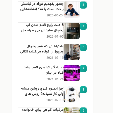
چطور بفهمیم نوزاد در لباسش
4
راحت است یا نه؟ (نشانه‌هایی
که هر مادر باید بداند)
2026-06-24
8 علت رایج قطع شدن آب
5
یخچال ساید ال جی + راه حل
2026-07-05
اشتباهاتی که عمر یخچال
6
ویرپول را کوتاه می‌کنند؛ نکاتی
که باید بدانید
2026-07-13
نمایندگی تولیدی لامپ رشد
7
گیاه در ایران
2026-05-26
چرا آبمیوه گیری روشن میشه
8
ولی کار نمیکنه؟ روش های
عیب یابی
2026-07-10
عرقیات گیاهی برای خانواده؛
9