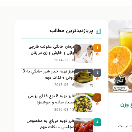
پربازدیدترین مطالب
درمان خانگی عفونت قارچی
1
واژن و خارش واژن در زنان |
راهنمای کامل، ایمن و کاربردی
2014-12-16
طرز تهيه خیار شور خانگي به 3
2
روش + نكات مهم
2015-08-16
طرز تهيه 8 نوع غذاي رژيمي
3
بسيار ساده و خوشمزه
 وزن
2015-08-13
طرز تهيه مرباي به مخصوص
4
ه نیست.
مجلسي + نكات مهم