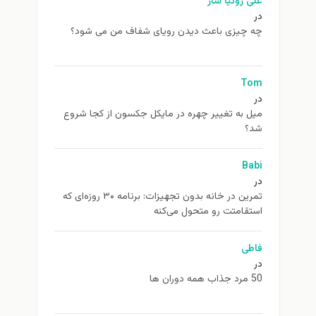
علی روئیا ساز
در
چه چیزی باعث دیدن رویای شفاف من می شود؟
Tom
در
ميل به تغيير چهره در مایکل جکسون از كجا شروع
شد؟
Babi
در
تمرین در خانه بدون تجهیزات: برنامه ۳۰ روزه‌ای که
استقامتت رو متحول می‌کنه
فاطی
در
50 مرد جذاب همه دوران ها