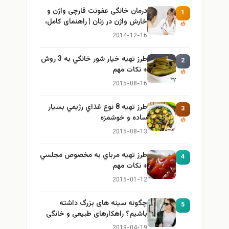
درمان خانگی عفونت قارچی واژن و
1
خارش واژن در زنان | راهنمای کامل،
ایمن و کاربردی
2014-12-16
طرز تهيه خیار شور خانگي به 3 روش
2
+ نكات مهم
2015-08-16
طرز تهيه 8 نوع غذاي رژيمي بسيار
3
ساده و خوشمزه
2015-08-13
طرز تهيه مرباي به مخصوص مجلسي
4
+ نكات مهم
2015-01-12
چگونه سینه های بزرگ داشته
5
باشیم؟ راهکارهای طبیعی و خانگی
برای بزرگ کردن سینه
2019-04-19