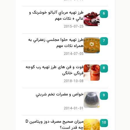
طرز تهيه مرباي آلبالو خوشرنگ و
6
عالي + نكات مهم
2015-07-25
طرز تهيه حلوا مجلسي زعفراني به
7
همراه نكات مهم
2014-07-05
فوت و فن های طرز تهیه رب گوجه
8
فرنگی خانگی
2018-10-08
خواص و مضرات تخم شربتي
9
2014-01-31
میزان صحیح مصرف دوز ویتامین D
10
چه قدر است؟