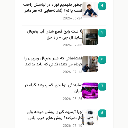
چطور بفهمیم نوزاد در لباسش راحت
4
است یا نه؟ (نشانه‌هایی که هر مادر
باید بداند)
2026-06-24
8 علت رایج قطع شدن آب یخچال
5
ساید ال جی + راه حل
2026-07-05
اشتباهاتی که عمر یخچال ویرپول را
6
کوتاه می‌کنند؛ نکاتی که باید بدانید
2026-07-13
نمایندگی تولیدی لامپ رشد گیاه در
7
ایران
2026-05-26
چرا آبمیوه گیری روشن میشه ولی
8
کار نمیکنه؟ روش های عیب یابی
2026-07-10