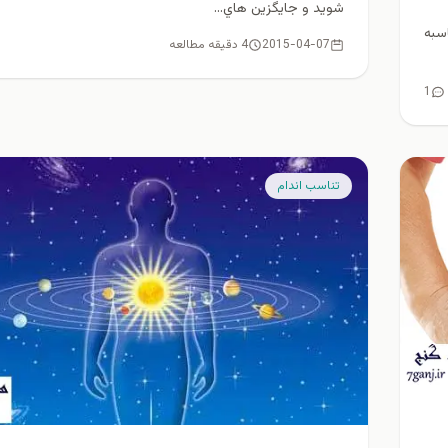
شويد و جايگزين هاي...
سبه
2015-04-07
4 دقیقه مطالعه
1
تناسب اندام