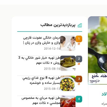
پربازدیدترین مطالب
درمان خانگی عفونت قارچی
1
واژن و خارش واژن در زنان |
راهنمای کامل، ایمن و کاربردی
2014-12-16
طرز تهيه خیار شور خانگي به 3
2
روش + نكات مهم
2015-08-16
طرز تهيه 8 نوع غذاي رژيمي
3
بسيار ساده و خوشمزه
2015-08-13
اد
طرز تهيه مرباي به مخصوص
4
مجلسي + نكات مهم
 ، با ما در 7 گنج همراه