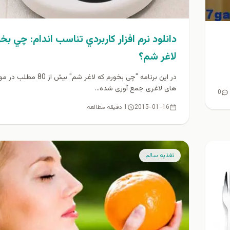
دانلود نرم افزار كاربردي تناسب اندام: چي بخ
لاغر شم؟
در این برنامه "چی بخورم که لاغر شم" بیش ا
های لاغری جمع آوری شده...
0
2015-01-16
1 دقیقه مطالعه
تغذيه سالم