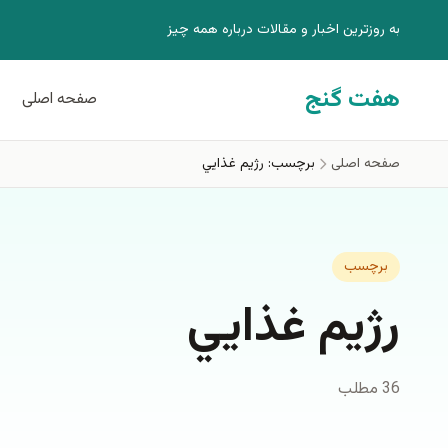
فتن به محتوای اصلی
به روزترين اخبار و مقالات درباره همه چيز
هفت گنج
صفحه اصلی
صفحه اصلی
برچسب: رژيم غذايي
برچسب
رژيم غذايي
36 مطلب