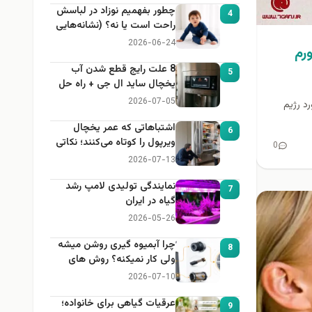
چطور بفهمیم نوزاد در لباسش
4
راحت است یا نه؟ (نشانه‌هایی
که هر مادر باید بداند)
2026-06-24
ورم
8 علت رایج قطع شدن آب
5
یخچال ساید ال جی + راه حل
2026-07-05
ز 80 مطلب در مورد رژیم
اشتباهاتی که عمر یخچال
6
ویرپول را کوتاه می‌کنند؛ نکاتی
0
که باید بدانید
2026-07-13
نمایندگی تولیدی لامپ رشد
7
گیاه در ایران
2026-05-26
چرا آبمیوه گیری روشن میشه
8
ولی کار نمیکنه؟ روش های
عیب یابی
2026-07-10
عرقیات گیاهی برای خانواده؛
9