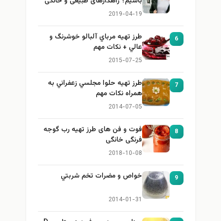
باشیم؟ راهکارهای طبیعی و خانگی
برای بزرگ کردن سینه
2019-04-19
طرز تهيه مرباي آلبالو خوشرنگ و
6
عالي + نكات مهم
2015-07-25
طرز تهيه حلوا مجلسي زعفراني به
7
همراه نكات مهم
2014-07-05
فوت و فن های طرز تهیه رب گوجه
8
فرنگی خانگی
2018-10-08
خواص و مضرات تخم شربتي
9
2014-01-31