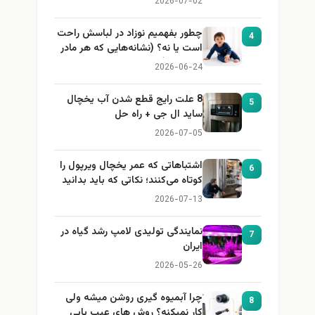
2026-07-02
چطور بفهمیم نوزاد در لباسش راحت
4
است یا نه؟ (نشانه‌هایی که هر مادر
باید بداند)
2026-06-24
8 علت رایج قطع شدن آب یخچال
5
ساید ال جی + راه حل
2026-07-05
اشتباهاتی که عمر یخچال ویرپول را
6
کوتاه می‌کنند؛ نکاتی که باید بدانید
2026-07-13
نمایندگی تولیدی لامپ رشد گیاه در
7
ایران
2026-05-26
چرا آبمیوه گیری روشن میشه ولی
8
کار نمیکنه؟ روش های عیب یابی