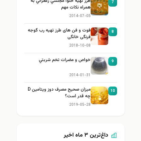
طرز تهيه حلوا مجلسي زعفراني به
7
همراه نكات مهم
2014-07-05
فوت و فن های طرز تهیه رب گوجه
8
فرنگی خانگی
2018-10-08
خواص و مضرات تخم شربتي
9
2014-01-31
میزان صحیح مصرف دوز ویتامین D
10
چه قدر است؟
2019-05-28
داغ‌ترین ۳ ماه اخیر