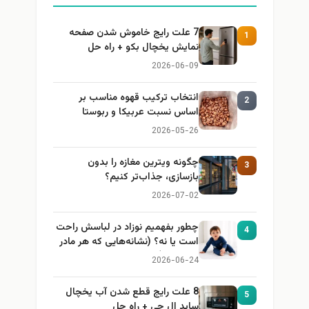
7 علت رایج خاموش شدن صفحه
1
نمایش یخچال بکو + راه حل
2026-06-09
انتخاب ترکیب قهوه مناسب بر
2
اساس نسبت عربیکا و ربوستا
2026-05-26
چگونه ویترین مغازه را بدون
3
بازسازی، جذاب‌تر کنیم؟
2026-07-02
چطور بفهمیم نوزاد در لباسش راحت
4
است یا نه؟ (نشانه‌هایی که هر مادر
باید بداند)
2026-06-24
8 علت رایج قطع شدن آب یخچال
5
ساید ال جی + راه حل