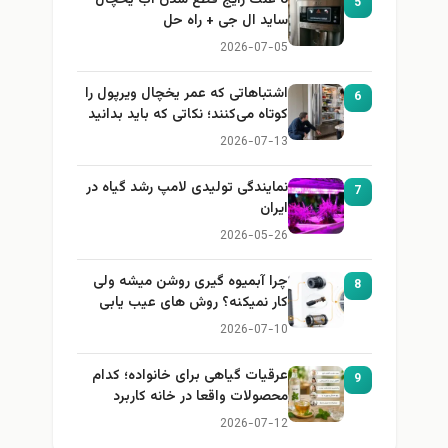
5
ساید ال جی + راه حل
2026-07-05
اشتباهاتی که عمر یخچال ویرپول را
6
کوتاه می‌کنند؛ نکاتی که باید بدانید
2026-07-13
نمایندگی تولیدی لامپ رشد گیاه در
7
ایران
2026-05-26
چرا آبمیوه گیری روشن میشه ولی
8
کار نمیکنه؟ روش های عیب یابی
2026-07-10
عرقیات گیاهی برای خانواده؛ کدام
9
محصولات واقعا در خانه کاربرد
دارند؟
2026-07-12