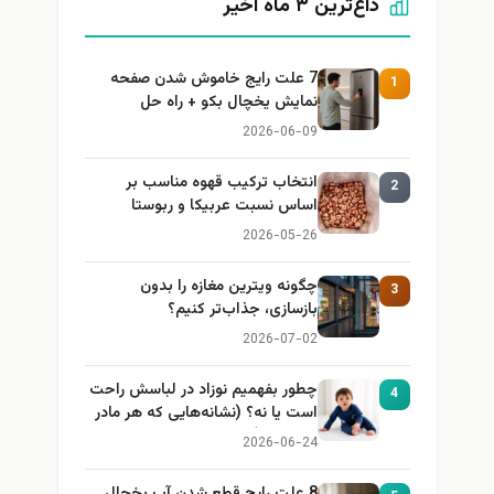
داغ‌ترین ۳ ماه اخیر
7 علت رایج خاموش شدن صفحه
1
نمایش یخچال بکو + راه حل
2026-06-09
انتخاب ترکیب قهوه مناسب بر
2
اساس نسبت عربیکا و ربوستا
2026-05-26
چگونه ویترین مغازه را بدون
3
بازسازی، جذاب‌تر کنیم؟
2026-07-02
چطور بفهمیم نوزاد در لباسش راحت
4
است یا نه؟ (نشانه‌هایی که هر مادر
باید بداند)
2026-06-24
8 علت رایج قطع شدن آب یخچال