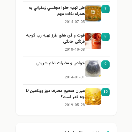
طرز تهيه حلوا مجلسي زعفراني به
7
همراه نكات مهم
2014-07-05
فوت و فن های طرز تهیه رب گوجه
8
فرنگی خانگی
2018-10-08
خواص و مضرات تخم شربتي
9
2014-01-31
میزان صحیح مصرف دوز ویتامین D
10
چه قدر است؟
2019-05-28