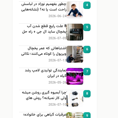
چطور بفهمیم نوزاد در لباسش
4
راحت است یا نه؟ (نشانه‌هایی
که هر مادر باید بداند)
2026-06-24
8 علت رایج قطع شدن آب
5
یخچال ساید ال جی + راه حل
2026-07-05
اشتباهاتی که عمر یخچال
6
ویرپول را کوتاه می‌کنند؛ نکاتی
که باید بدانید
2026-07-13
نمایندگی تولیدی لامپ رشد
7
گیاه در ایران
2026-05-26
چرا آبمیوه گیری روشن میشه
8
ولی کار نمیکنه؟ روش های
عیب یابی
2026-07-10
عرقیات گیاهی برای خانواده؛
9