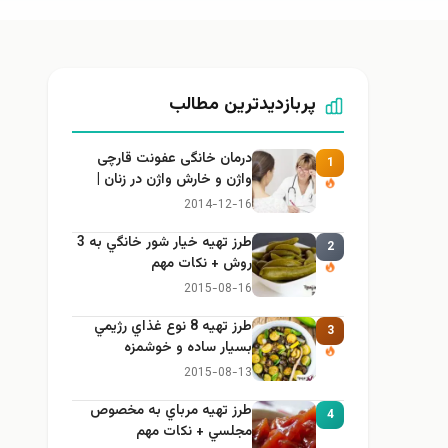
پربازدیدترین مطالب
درمان خانگی عفونت قارچی
1
واژن و خارش واژن در زنان |
راهنمای کامل، ایمن و کاربردی
2014-12-16
طرز تهيه خیار شور خانگي به 3
2
روش + نكات مهم
2015-08-16
طرز تهيه 8 نوع غذاي رژيمي
3
بسيار ساده و خوشمزه
2015-08-13
طرز تهيه مرباي به مخصوص
4
مجلسي + نكات مهم