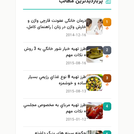
پربازدیدترین مطالب
درمان خانگی عفونت قارچی واژن و
1
خارش واژن در زنان | راهنمای کامل،
ایمن و کاربردی
2014-12-16
طرز تهيه خیار شور خانگي به 3 روش
2
+ نكات مهم
2015-08-16
طرز تهيه 8 نوع غذاي رژيمي بسيار
3
ساده و خوشمزه
2015-08-13
طرز تهيه مرباي به مخصوص مجلسي
4
+ نكات مهم
2015-01-12
چگونه سینه های بزرگ داشته