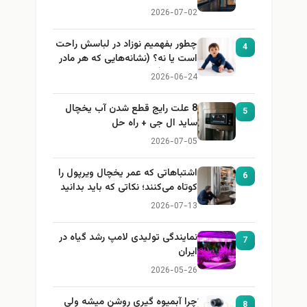
2026-07-02
چطور بفهمیم نوزاد در لباسش راحت
4
است یا نه؟ (نشانه‌هایی که هر مادر
باید بداند)
2026-06-24
8 علت رایج قطع شدن آب یخچال
5
ساید ال جی + راه حل
2026-07-05
اشتباهاتی که عمر یخچال ویرپول را
6
کوتاه می‌کنند؛ نکاتی که باید بدانید
2026-07-13
نمایندگی تولیدی لامپ رشد گیاه در
7
ایران
2026-05-26
چرا آبمیوه گیری روشن میشه ولی
8