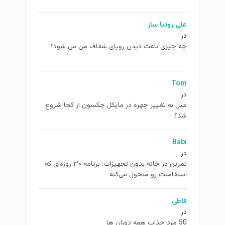
علی روئیا ساز
در
چه چیزی باعث دیدن رویای شفاف من می شود؟
Tom
در
ميل به تغيير چهره در مایکل جکسون از كجا شروع
شد؟
Babi
در
تمرین در خانه بدون تجهیزات: برنامه ۳۰ روزه‌ای که
استقامتت رو متحول می‌کنه
فاطی
در
50 مرد جذاب همه دوران ها