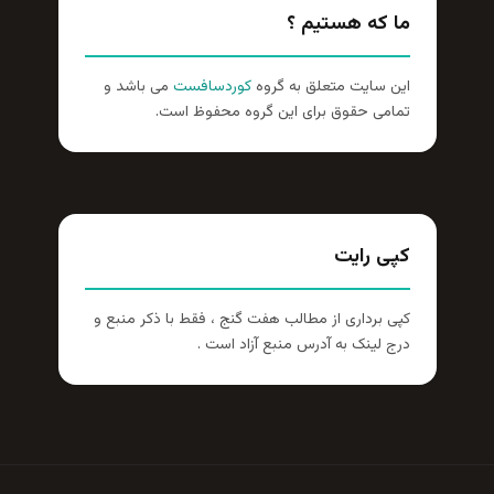
ما که هستیم ؟
این سایت متعلق به گروه
کوردسافست
می باشد و
تمامی حقوق برای این گروه محفوظ است.
کپی رایت
کپی برداری از مطالب هفت گنج ، فقط با ذکر منبع و
درج لینک به آدرس منبع آزاد است .