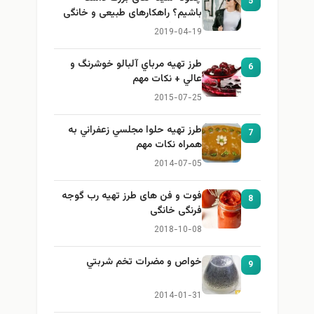
5
باشیم؟ راهکارهای طبیعی و خانگی
برای بزرگ کردن سینه
2019-04-19
طرز تهيه مرباي آلبالو خوشرنگ و
6
عالي + نكات مهم
2015-07-25
طرز تهيه حلوا مجلسي زعفراني به
7
همراه نكات مهم
2014-07-05
فوت و فن های طرز تهیه رب گوجه
8
فرنگی خانگی
2018-10-08
خواص و مضرات تخم شربتي
9
2014-01-31