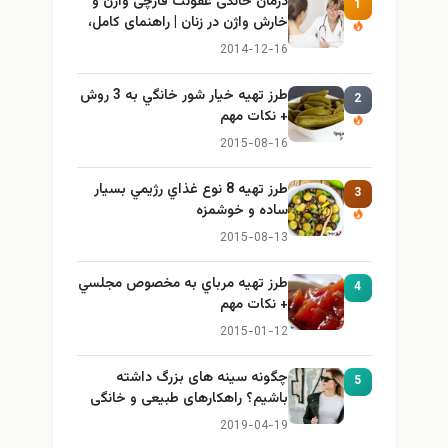
درمان خانگی عفونت قارچی واژن و
1
خارش واژن در زنان | راهنمای کامل،
ایمن و کاربردی
2014-12-16
طرز تهيه خیار شور خانگي به 3 روش
2
+ نكات مهم
2015-08-16
طرز تهيه 8 نوع غذاي رژيمي بسيار
3
ساده و خوشمزه
2015-08-13
طرز تهيه مرباي به مخصوص مجلسي
4
+ نكات مهم
2015-01-12
چگونه سینه های بزرگ داشته
5
باشیم؟ راهکارهای طبیعی و خانگی
برای بزرگ کردن سینه
2019-04-19