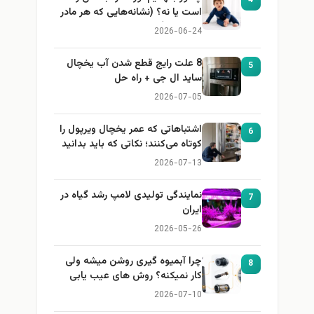
4
است یا نه؟ (نشانه‌هایی که هر مادر
باید بداند)
2026-06-24
8 علت رایج قطع شدن آب یخچال
5
ساید ال جی + راه حل
2026-07-05
اشتباهاتی که عمر یخچال ویرپول را
6
کوتاه می‌کنند؛ نکاتی که باید بدانید
2026-07-13
نمایندگی تولیدی لامپ رشد گیاه در
7
ایران
2026-05-26
چرا آبمیوه گیری روشن میشه ولی
8
کار نمیکنه؟ روش های عیب یابی
2026-07-10