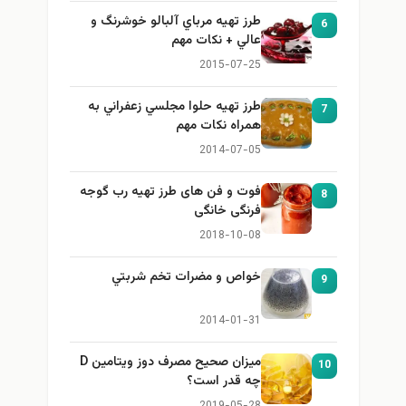
طرز تهيه مرباي آلبالو خوشرنگ و
6
عالي + نكات مهم
2015-07-25
طرز تهيه حلوا مجلسي زعفراني به
7
همراه نكات مهم
2014-07-05
فوت و فن های طرز تهیه رب گوجه
8
فرنگی خانگی
2018-10-08
خواص و مضرات تخم شربتي
9
2014-01-31
میزان صحیح مصرف دوز ویتامین D
10
چه قدر است؟
2019-05-28