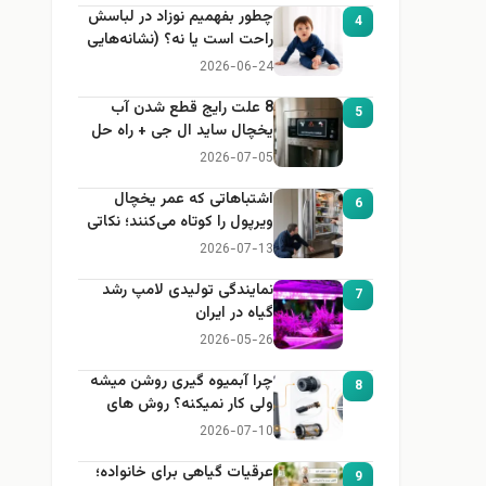
چطور بفهمیم نوزاد در لباسش
4
راحت است یا نه؟ (نشانه‌هایی
که هر مادر باید بداند)
2026-06-24
8 علت رایج قطع شدن آب
5
یخچال ساید ال جی + راه حل
2026-07-05
اشتباهاتی که عمر یخچال
6
ویرپول را کوتاه می‌کنند؛ نکاتی
که باید بدانید
2026-07-13
نمایندگی تولیدی لامپ رشد
7
گیاه در ایران
2026-05-26
چرا آبمیوه گیری روشن میشه
8
ولی کار نمیکنه؟ روش های
عیب یابی
2026-07-10
عرقیات گیاهی برای خانواده؛
9