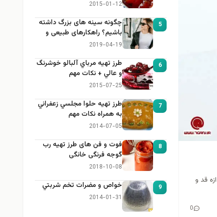
2015-01-12
چگونه سینه های بزرگ داشته
5
باشیم؟ راهکارهای طبیعی و
خانگی برای بزرگ کردن سینه
2019-04-19
طرز تهيه مرباي آلبالو خوشرنگ
6
و عالي + نكات مهم
2015-07-25
طرز تهيه حلوا مجلسي زعفراني
7
به همراه نكات مهم
2014-07-05
فوت و فن های طرز تهیه رب
8
گوجه فرنگی خانگی
2018-10-08
زه قد و
خواص و مضرات تخم شربتي
9
2014-01-31
0