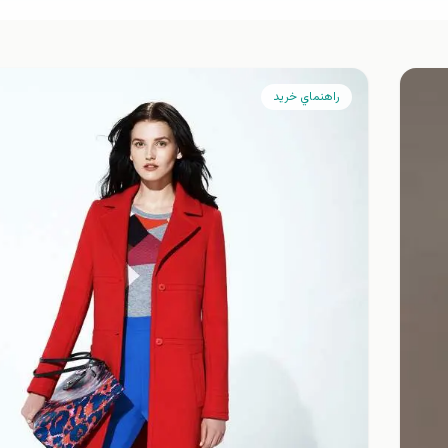
راهنماي خريد