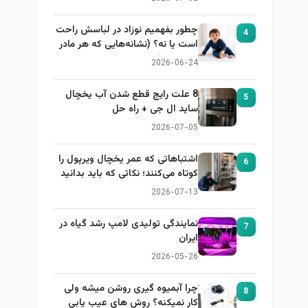
چطور بفهمیم نوزاد در لباسش راحت
4
است یا نه؟ (نشانه‌هایی که هر مادر
باید بداند)
2026-06-24
8 علت رایج قطع شدن آب یخچال
5
ساید ال جی + راه حل
2026-07-05
اشتباهاتی که عمر یخچال ویرپول را
6
کوتاه می‌کنند؛ نکاتی که باید بدانید
2026-07-13
نمایندگی تولیدی لامپ رشد گیاه در
7
ایران
2026-05-26
چرا آبمیوه گیری روشن میشه ولی
8
کار نمیکنه؟ روش های عیب یابی