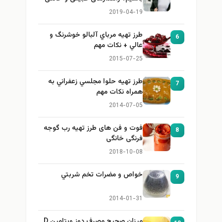
برای بزرگ کردن سینه
2019-04-19
طرز تهيه مرباي آلبالو خوشرنگ و
6
عالي + نكات مهم
2015-07-25
طرز تهيه حلوا مجلسي زعفراني به
7
همراه نكات مهم
2014-07-05
فوت و فن های طرز تهیه رب گوجه
8
فرنگی خانگی
2018-10-08
خواص و مضرات تخم شربتي
9
2014-01-31
میزان صحیح مصرف دوز ویتامین D