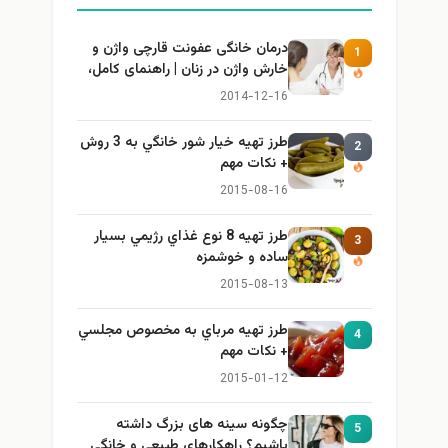
درمان خانگی عفونت قارچی واژن و
1
خارش واژن در زنان | راهنمای کامل،
ایمن و کاربردی
2014-12-16
طرز تهيه خیار شور خانگي به 3 روش
2
+ نكات مهم
2015-08-16
طرز تهيه 8 نوع غذاي رژيمي بسيار
3
ساده و خوشمزه
2015-08-13
طرز تهيه مرباي به مخصوص مجلسي
4
+ نكات مهم
2015-01-12
چگونه سینه های بزرگ داشته
5
باشیم؟ راهکارهای طبیعی و خانگی