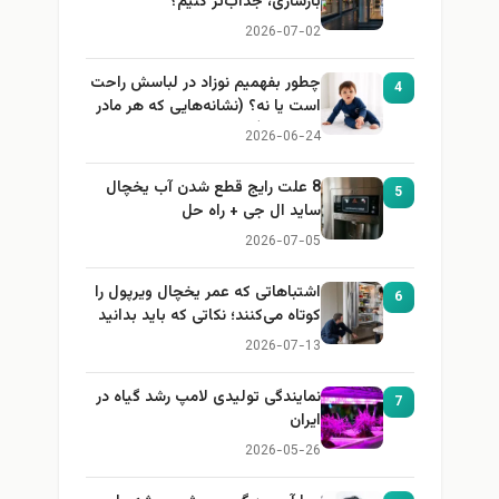
بازسازی، جذاب‌تر کنیم؟
2026-07-02
چطور بفهمیم نوزاد در لباسش راحت
4
است یا نه؟ (نشانه‌هایی که هر مادر
باید بداند)
2026-06-24
8 علت رایج قطع شدن آب یخچال
5
ساید ال جی + راه حل
2026-07-05
اشتباهاتی که عمر یخچال ویرپول را
6
کوتاه می‌کنند؛ نکاتی که باید بدانید
2026-07-13
نمایندگی تولیدی لامپ رشد گیاه در
7
ایران
2026-05-26