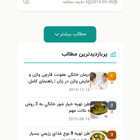
2014-03-06
3 دقیقه مطالعه
1
مطالب بیشتر
پربازدیدترین مطالب
درمان خانگی عفونت قارچی واژن و
1
خارش واژن در زنان | راهنمای کامل،
ایمن و کاربردی
2014-12-16
طرز تهيه خیار شور خانگي به 3 روش
2
+ نكات مهم
2015-08-16
طرز تهيه 8 نوع غذاي رژيمي بسيار
3