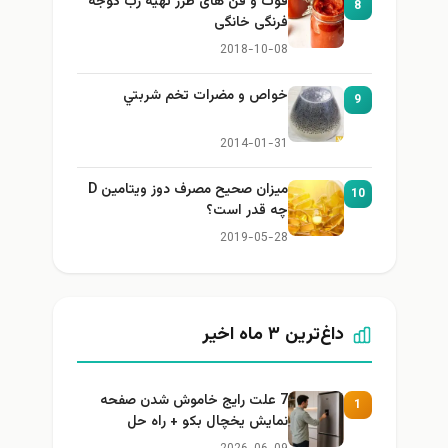
فوت و فن های طرز تهیه رب گوجه
8
فرنگی خانگی
2018-10-08
خواص و مضرات تخم شربتي
9
2014-01-31
میزان صحیح مصرف دوز ویتامین D
10
چه قدر است؟
2019-05-28
داغ‌ترین ۳ ماه اخیر
7 علت رایج خاموش شدن صفحه
1
نمایش یخچال بکو + راه حل