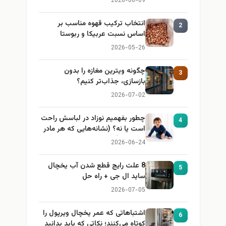
2026-06-09
انتخاب ترکیب قهوه مناسب بر
2
اساس نسبت عربیکا و ربوستا
2026-05-26
چگونه ویترین مغازه را بدون
3
بازسازی، جذاب‌تر کنیم؟
2026-07-02
چطور بفهمیم نوزاد در لباسش راحت
4
است یا نه؟ (نشانه‌هایی که هر مادر
باید بداند)
2026-06-24
8 علت رایج قطع شدن آب یخچال
5
ساید ال جی + راه حل
2026-07-05
اشتباهاتی که عمر یخچال ویرپول را
6
کوتاه می‌کنند؛ نکاتی که باید بدانید