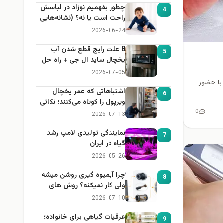
چطور بفهمیم نوزاد در لباسش
4
راحت است یا نه؟ (نشانه‌هایی
که هر مادر باید بداند)
2026-06-24
8 علت رایج قطع شدن آب
5
یخچال ساید ال جی + راه حل
2026-07-05
با حضور
اشتباهاتی که عمر یخچال
6
ویرپول را کوتاه می‌کنند؛ نکاتی
که باید بدانید
0
2026-07-13
نمایندگی تولیدی لامپ رشد
7
گیاه در ایران
2026-05-26
چرا آبمیوه گیری روشن میشه
8
ولی کار نمیکنه؟ روش های
عیب یابی
2026-07-10
عرقیات گیاهی برای خانواده؛
9