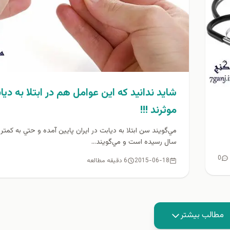
شايد ندانيد كه اين عوامل هم در ابتلا به ديا
موثرند !!!
سال رسيده است و مي‌گويند...
0
2015-06-18
6 دقیقه مطالعه
مطالب بیشتر