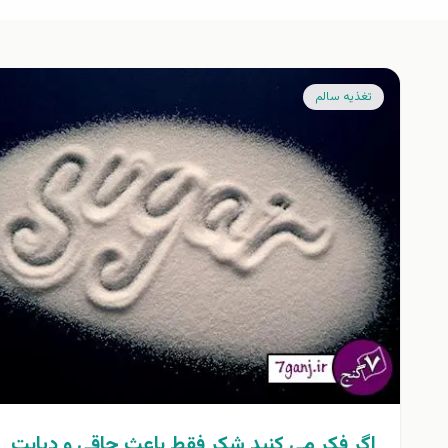
تغذيه سالم
اگر فكر مي كنيد شكر فقط باعث چاقي و ديابت