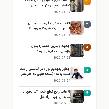
7 علت رایج خاموش شدن صفحه
1
نمایش یخچال بکو + راه حل
2026-06-09
انتخاب ترکیب قهوه مناسب بر
2
اساس نسبت عربیکا و ربوستا
2026-05-26
چگونه ویترین مغازه را بدون
3
بازسازی، جذاب‌تر کنیم؟
2026-07-02
چطور بفهمیم نوزاد در لباسش راحت
4
است یا نه؟ (نشانه‌هایی که هر مادر
باید بداند)
2026-06-24
8 علت رایج قطع شدن آب یخچال
5
ساید ال جی + راه حل
2026-07-05