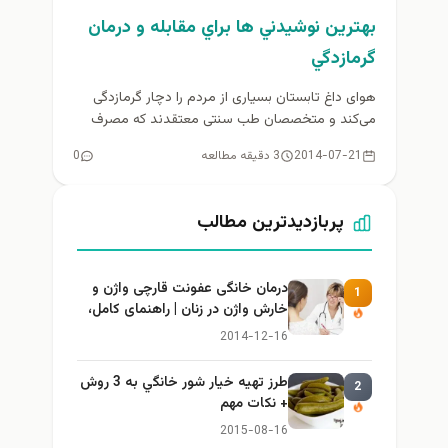
بهترين نوشيدني ها براي مقابله و درمان
گرمازدگي
هوای داغ تابستان بسیاری از مردم را دچار گرمازدگی
می‌کند و متخصصان طب سنتی معتقدند که مصرف
شربت سکنجبین برای...
2014-07-21
3 دقیقه مطالعه
0
پربازدیدترین مطالب
درمان خانگی عفونت قارچی واژن و
1
خارش واژن در زنان | راهنمای کامل،
ایمن و کاربردی
2014-12-16
طرز تهيه خیار شور خانگي به 3 روش
2
+ نكات مهم
2015-08-16