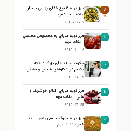
طرز تهيه 8 نوع غذاي رژيمي بسيار
3
ساده و خوشمزه
2015-08-13
طرز تهيه مرباي به مخصوص مجلسي
4
+ نكات مهم
2015-01-12
چگونه سینه های بزرگ داشته
5
باشیم؟ راهکارهای طبیعی و خانگی
برای بزرگ کردن سینه
2019-04-19
طرز تهيه مرباي آلبالو خوشرنگ و
6
عالي + نكات مهم
2015-07-25
طرز تهيه حلوا مجلسي زعفراني به
7
همراه نكات مهم