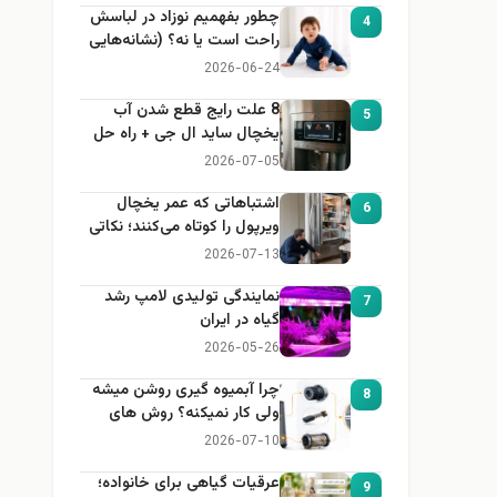
چطور بفهمیم نوزاد در لباسش
4
راحت است یا نه؟ (نشانه‌هایی
که هر مادر باید بداند)
2026-06-24
8 علت رایج قطع شدن آب
5
یخچال ساید ال جی + راه حل
2026-07-05
اشتباهاتی که عمر یخچال
6
ویرپول را کوتاه می‌کنند؛ نکاتی
که باید بدانید
2026-07-13
نمایندگی تولیدی لامپ رشد
7
گیاه در ایران
2026-05-26
چرا آبمیوه گیری روشن میشه
8
ولی کار نمیکنه؟ روش های
عیب یابی
2026-07-10
عرقیات گیاهی برای خانواده؛
9