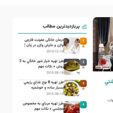
پربازدیدترین مطالب
درمان خانگی عفونت قارچی
1
واژن و خارش واژن در زنان |
راهنمای کامل، ایمن و کاربردی
2014-12-16
طرز تهيه خیار شور خانگي به 3
2
روش + نكات مهم
2015-08-16
نتي
طرز تهيه 8 نوع غذاي رژيمي
3
بسيار ساده و خوشمزه
2015-08-13
تخواب
طرز تهيه مرباي به مخصوص
4
مجلسي + نكات مهم