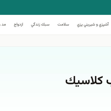
آشپزي و شيريني پزي
سلامت
سبك زندگي
ازدواج
مد و
ب كلاسيك