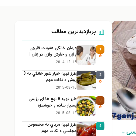
پربازدیدترین مطالب
درمان خانگی عفونت قارچی
1
واژن و خارش واژن در زنان |
راهنمای کامل، ایمن و کاربردی
2014-12-16
طرز تهيه خیار شور خانگي به 3
2
روش + نكات مهم
2015-08-16
طرز تهيه 8 نوع غذاي رژيمي
3
بسيار ساده و خوشمزه
2015-08-13
طرز تهيه مرباي به مخصوص
4
لسي +
مجلسي + نكات مهم