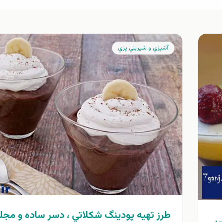
آشپزي و شيريني پزي
طرز تهيه پودينگ شكلاتي ، دسر ساده و مج
ی