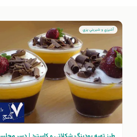
آشپزي و شيريني پزي
طرز تهیه پودینگ شکلاتی و کاسترد | دسر مجلس