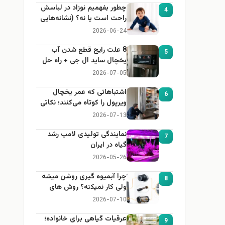
چطور بفهمیم نوزاد در لباسش
4
راحت است یا نه؟ (نشانه‌هایی
که هر مادر باید بداند)
2026-06-24
8 علت رایج قطع شدن آب
5
یخچال ساید ال جی + راه حل
2026-07-05
اشتباهاتی که عمر یخچال
6
ویرپول را کوتاه می‌کنند؛ نکاتی
که باید بدانید
2026-07-13
نمایندگی تولیدی لامپ رشد
7
گیاه در ایران
2026-05-26
چرا آبمیوه گیری روشن میشه
8
ولی کار نمیکنه؟ روش های
عیب یابی
2026-07-10
عرقیات گیاهی برای خانواده؛
9