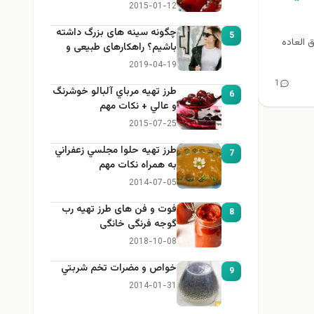
2015-01-12
چگونه سینه های بزرگ داشته
5
وق العاده
باشیم؟ راهکارهای طبیعی و
خانگی برای بزرگ کردن سینه
2019-04-19
1
طرز تهيه مرباي آلبالو خوشرنگ
6
و عالي + نكات مهم
2015-07-25
طرز تهيه حلوا مجلسي زعفراني
7
به همراه نكات مهم
2014-07-05
فوت و فن های طرز تهیه رب
8
گوجه فرنگی خانگی
2018-10-08
خواص و مضرات تخم شربتي
9
2014-01-31