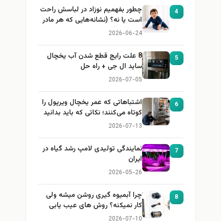
چطور بفهمیم نوزاد در لباسش راحت
4
است یا نه؟ (نشانه‌هایی که هر مادر
باید بداند)
2026-06-24
8 علت رایج قطع شدن آب یخچال
5
ساید ال جی + راه حل
2026-07-05
اشتباهاتی که عمر یخچال ویرپول را
6
کوتاه می‌کنند؛ نکاتی که باید بدانید
2026-07-13
نمایندگی تولیدی لامپ رشد گیاه در
7
ایران
2026-05-26
چرا آبمیوه گیری روشن میشه ولی
8
کار نمیکنه؟ روش های عیب یابی
2026-07-10