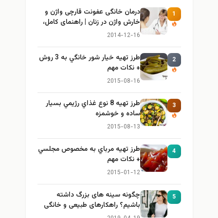
درمان خانگی عفونت قارچی واژن و
1
خارش واژن در زنان | راهنمای کامل،
ایمن و کاربردی
2014-12-16
طرز تهيه خیار شور خانگي به 3 روش
2
+ نكات مهم
2015-08-16
طرز تهيه 8 نوع غذاي رژيمي بسيار
3
ساده و خوشمزه
2015-08-13
طرز تهيه مرباي به مخصوص مجلسي
4
+ نكات مهم
2015-01-12
چگونه سینه های بزرگ داشته
5
باشیم؟ راهکارهای طبیعی و خانگی
برای بزرگ کردن سینه