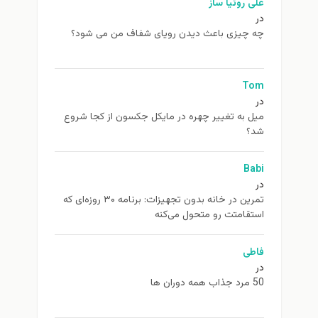
علی روئیا ساز
در
چه چیزی باعث دیدن رویای شفاف من می شود؟
Tom
در
ميل به تغيير چهره در مایکل جکسون از كجا شروع
شد؟
Babi
در
تمرین در خانه بدون تجهیزات: برنامه ۳۰ روزه‌ای که
استقامتت رو متحول می‌کنه
فاطی
در
50 مرد جذاب همه دوران ها