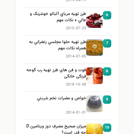
2019-04-19
طرز تهيه مرباي آلبالو خوشرنگ و
6
عالي + نكات مهم
2015-07-25
طرز تهيه حلوا مجلسي زعفراني به
7
همراه نكات مهم
2014-07-05
فوت و فن های طرز تهیه رب گوجه
8
فرنگی خانگی
2018-10-08
خواص و مضرات تخم شربتي
9
2014-01-31
میزان صحیح مصرف دوز ویتامین D
10
چه قدر است؟