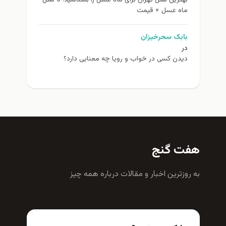
بهترین هتل تهران برای ماه عسل را بشناسید! 6 هتل
ماه عسل + قیمت
بابک سحرخیزان
در
دیدن کسی در خواب و رویا چه معنایی دارد؟
هفت گنج
به روزترين اخبار و مقالات درباره همه چيز