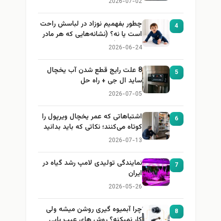
2026-07-02
چطور بفهمیم نوزاد در لباسش راحت
4
است یا نه؟ (نشانه‌هایی که هر مادر
باید بداند)
2026-06-24
8 علت رایج قطع شدن آب یخچال
5
ساید ال جی + راه حل
2026-07-05
اشتباهاتی که عمر یخچال ویرپول را
6
کوتاه می‌کنند؛ نکاتی که باید بدانید
2026-07-13
نمایندگی تولیدی لامپ رشد گیاه در
7
ایران
2026-05-26
چرا آبمیوه گیری روشن میشه ولی
8
کار نمیکنه؟ روش های عیب یابی