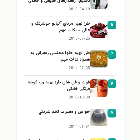
باشیم؟ راهکارهای طبیعی و خانگی
برای بزرگ کردن سینه
2019-04-19
طرز تهيه مرباي آلبالو خوشرنگ و
6
عالي + نكات مهم
2015-07-25
طرز تهيه حلوا مجلسي زعفراني به
7
همراه نكات مهم
2014-07-05
فوت و فن های طرز تهیه رب گوجه
8
فرنگی خانگی
2018-10-08
خواص و مضرات تخم شربتي
9
2014-01-31