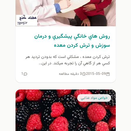
روش هاي خانگي پيشگيري و درمان
سوزش و ترش كردن معده
ترش كردن معده ، مشكلي است كه بدودن ترديد هر
كسي هر از گاهي آن را تجربه ميكند. در اين...
2015-05-09
3 دقیقه مطالعه
1
خواص مواد غذايي