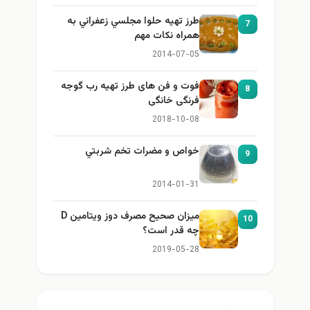
طرز تهيه حلوا مجلسي زعفراني به
7
همراه نكات مهم
2014-07-05
فوت و فن های طرز تهیه رب گوجه
8
فرنگی خانگی
2018-10-08
خواص و مضرات تخم شربتي
9
2014-01-31
میزان صحیح مصرف دوز ویتامین D
10
چه قدر است؟
2019-05-28