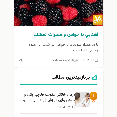
آشنايي با خواص و مضرات تمشك
با ما همراه شويد تا با خواص بي شمار اين ميوه
وحشي آشنا شويد...
2014-05-17
5 دقیقه مطالعه
2
پربازدیدترین مطالب
درمان خانگی عفونت قارچی واژن و
1
خارش واژن در زنان | راهنمای کامل،
ایمن و کاربردی
2014-12-16