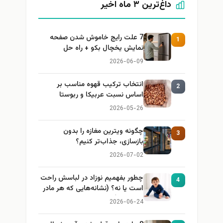
داغ‌ترین ۳ ماه اخیر
7 علت رایج خاموش شدن صفحه
1
نمایش یخچال بکو + راه حل
2026-06-09
انتخاب ترکیب قهوه مناسب بر
2
اساس نسبت عربیکا و ربوستا
2026-05-26
چگونه ویترین مغازه را بدون
3
بازسازی، جذاب‌تر کنیم؟
2026-07-02
چطور بفهمیم نوزاد در لباسش راحت
4
است یا نه؟ (نشانه‌هایی که هر مادر
باید بداند)
2026-06-24