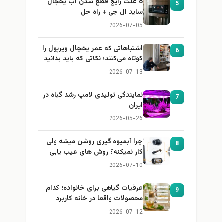
8 علت رایج قطع شدن آب یخچال
5
ساید ال جی + راه حل
2026-07-05
اشتباهاتی که عمر یخچال ویرپول را
6
کوتاه می‌کنند؛ نکاتی که باید بدانید
2026-07-13
نمایندگی تولیدی لامپ رشد گیاه در
7
ایران
2026-05-26
چرا آبمیوه گیری روشن میشه ولی
8
کار نمیکنه؟ روش های عیب یابی
2026-07-10
عرقیات گیاهی برای خانواده؛ کدام
9
محصولات واقعا در خانه کاربرد
دارند؟
2026-07-12