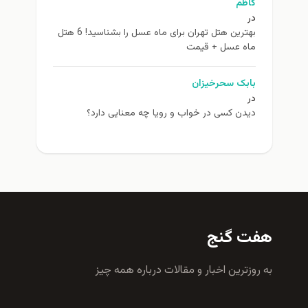
کاظم
در
بهترین هتل تهران برای ماه عسل را بشناسید! 6 هتل
ماه عسل + قیمت
بابک سحرخیزان
در
دیدن کسی در خواب و رویا چه معنایی دارد؟
هفت گنج
به روزترين اخبار و مقالات درباره همه چيز