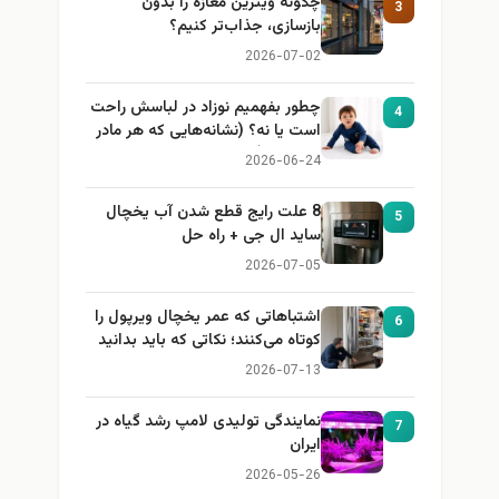
چگونه ویترین مغازه را بدون
3
بازسازی، جذاب‌تر کنیم؟
2026-07-02
چطور بفهمیم نوزاد در لباسش راحت
4
است یا نه؟ (نشانه‌هایی که هر مادر
باید بداند)
2026-06-24
8 علت رایج قطع شدن آب یخچال
5
ساید ال جی + راه حل
2026-07-05
اشتباهاتی که عمر یخچال ویرپول را
6
کوتاه می‌کنند؛ نکاتی که باید بدانید
2026-07-13
نمایندگی تولیدی لامپ رشد گیاه در
7
ایران
2026-05-26