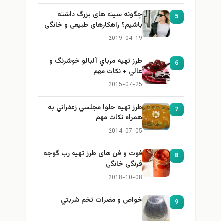
چگونه سینه های بزرگ داشته
5
باشیم؟ راهکارهای طبیعی و خانگی
برای بزرگ کردن سینه
2019-04-19
طرز تهيه مرباي آلبالو خوشرنگ و
6
عالي + نكات مهم
2015-07-25
طرز تهيه حلوا مجلسي زعفراني به
7
همراه نكات مهم
2014-07-05
فوت و فن های طرز تهیه رب گوجه
8
فرنگی خانگی
2018-10-08
خواص و مضرات تخم شربتي
9