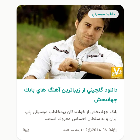
دانلود موسيقي
دانلود گلچيني از زيباترين آهنگ هاي بابك
جهانبخش
بابک جهانبخش از خوانندگان پرمخاطب موسیقی پاپ
ایران و به سلطان احساس معروف است...
2014-06-04
2 دقیقه مطالعه
0