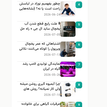
چطور بفهمیم نوزاد در لباسش
4
راحت است یا نه؟ (نشانه‌هایی
که هر مادر باید بداند)
2026-06-24
8 علت رایج قطع شدن آب
5
یخچال ساید ال جی + راه حل
2026-07-05
اشتباهاتی که عمر یخچال
6
ویرپول را کوتاه می‌کنند؛ نکاتی
که باید بدانید
2026-07-13
نمایندگی تولیدی لامپ رشد
7
گیاه در ایران
2026-05-26
چرا آبمیوه گیری روشن میشه
8
ولی کار نمیکنه؟ روش های
عیب یابی
2026-07-10
عرقیات گیاهی برای خانواده؛
9