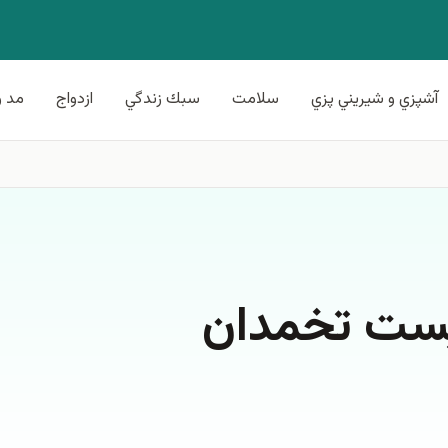
آشپزي و شيريني پزي
سلامت
سبك زندگي
ازدواج
مد و
کیست تخمدان