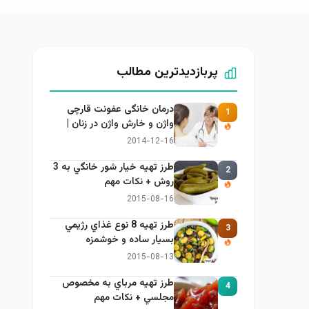
پربازدیدترین مطالب
درمان خانگی عفونت قارچی
1
واژن و خارش واژن در زنان |
راهنمای کامل، ایمن و کاربردی
2014-12-16
طرز تهيه خیار شور خانگي به 3
2
روش + نكات مهم
2015-08-16
طرز تهيه 8 نوع غذاي رژيمي
3
بسيار ساده و خوشمزه
2015-08-13
طرز تهيه مرباي به مخصوص
4
مجلسي + نكات مهم