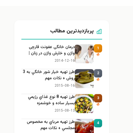
پربازدیدترین مطالب
درمان خانگی عفونت قارچی
1
واژن و خارش واژن در زنان |
راهنمای کامل، ایمن و کاربردی
2014-12-16
طرز تهيه خیار شور خانگي به 3
2
روش + نكات مهم
2015-08-16
طرز تهيه 8 نوع غذاي رژيمي
3
بسيار ساده و خوشمزه
2015-08-13
طرز تهيه مرباي به مخصوص
4
مجلسي + نكات مهم