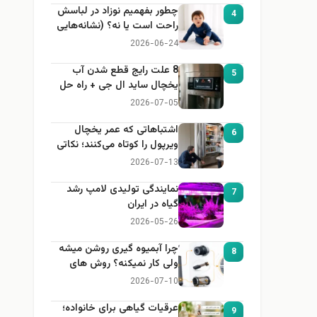
چطور بفهمیم نوزاد در لباسش
4
راحت است یا نه؟ (نشانه‌هایی
که هر مادر باید بداند)
2026-06-24
8 علت رایج قطع شدن آب
5
یخچال ساید ال جی + راه حل
2026-07-05
اشتباهاتی که عمر یخچال
6
ویرپول را کوتاه می‌کنند؛ نکاتی
که باید بدانید
2026-07-13
نمایندگی تولیدی لامپ رشد
7
گیاه در ایران
2026-05-26
چرا آبمیوه گیری روشن میشه
8
ولی کار نمیکنه؟ روش های
عیب یابی
2026-07-10
عرقیات گیاهی برای خانواده؛
9