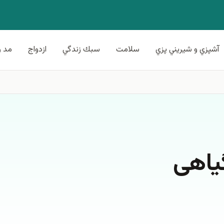
آشپزي و شيريني پزي
سلامت
سبك زندگي
ازدواج
مد و
یاهی