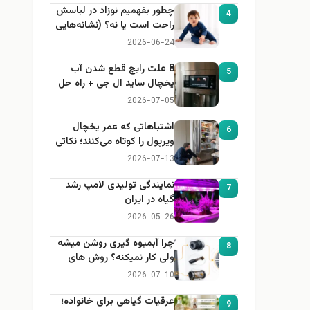
چطور بفهمیم نوزاد در لباسش
4
راحت است یا نه؟ (نشانه‌هایی
که هر مادر باید بداند)
2026-06-24
8 علت رایج قطع شدن آب
5
یخچال ساید ال جی + راه حل
2026-07-05
اشتباهاتی که عمر یخچال
6
ویرپول را کوتاه می‌کنند؛ نکاتی
که باید بدانید
2026-07-13
نمایندگی تولیدی لامپ رشد
7
گیاه در ایران
2026-05-26
چرا آبمیوه گیری روشن میشه
8
ولی کار نمیکنه؟ روش های
عیب یابی
2026-07-10
عرقیات گیاهی برای خانواده؛
9