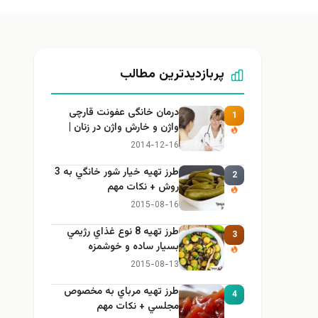
پربازدیدترین مطالب
درمان خانگی عفونت قارچی
1
واژن و خارش واژن در زنان |
راهنمای کامل، ایمن و کاربردی
2014-12-16
طرز تهيه خیار شور خانگي به 3
2
روش + نكات مهم
2015-08-16
طرز تهيه 8 نوع غذاي رژيمي
3
بسيار ساده و خوشمزه
2015-08-13
طرز تهيه مرباي به مخصوص
4
مجلسي + نكات مهم