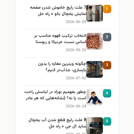
7 علت رایج خاموش شدن صفحه
1
نمایش یخچال بکو + راه حل
2026-06-09
انتخاب ترکیب قهوه مناسب بر
2
اساس نسبت عربیکا و ربوستا
2026-05-26
چگونه ویترین مغازه را بدون
3
بازسازی، جذاب‌تر کنیم؟
2026-07-02
چطور بفهمیم نوزاد در لباسش راحت
4
است یا نه؟ (نشانه‌هایی که هر مادر
باید بداند)
2026-06-24
8 علت رایج قطع شدن آب یخچال
5
ساید ال جی + راه حل