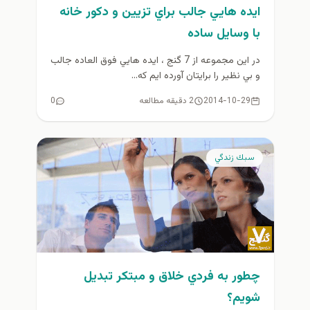
ايده هايي جالب براي تزيين و دكور خانه
با وسايل ساده
در اين مجموعه از 7 گنج ، ايده هايي فوق العاده جالب
و بي نظير را برايتان آورده ايم كه...
2014-10-29
2 دقیقه مطالعه
0
سبك زندگي
چطور به فردي خلاق و مبتكر تبديل
شويم؟