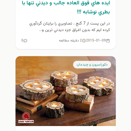
ايده هاي فوق العاده جالب و ديدني تنها با
بطري نوشابه !!!
در اين پست از 7 گنج ، تصاويري را برايتان گردآوري
كرده ايم كه بدون اغراق جزء ديدني ترين و...
2015-01-09
2 دقیقه مطالعه
0
دكوراسيون و چيدمان