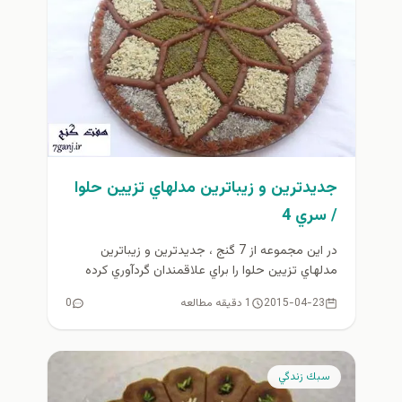
جديدترين و زيباترين مدلهاي تزيين حلوا
/ سري 4
در اين مجموعه از 7 گنج ، جديدترين و زيباترين
مدلهاي تزيين حلوا را براي علاقمندان گردآوري كرده
ايم. با...
2015-04-23
1 دقیقه مطالعه
0
سبك زندگي