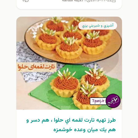
2015-11-22
1 دقیقه مطالعه
0
آشپزي و شيريني پزي
طرز تهيه تارت لقمه اي حلوا ، هم دسر و
هم يك ميان وعده خوشمزه