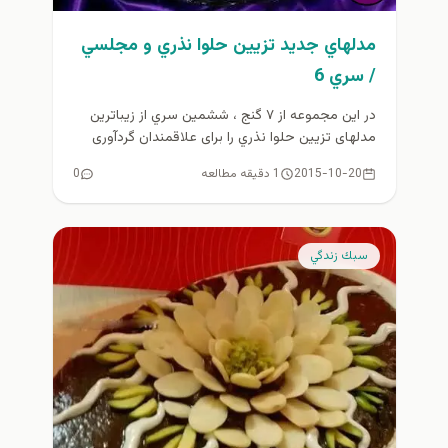
مدلهاي جديد تزيين حلوا نذري و مجلسي
/ سري 6
در این مجموعه از ۷ گنج ، ششمين سري از زیباترین
مدلهای تزیین حلوا نذري را برای علاقمندان گردآوری
کرده...
2015-10-20
1 دقیقه مطالعه
0
سبك زندگي