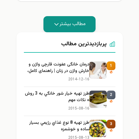
مطالب بیشتر
پربازدیدترین مطالب
درمان خانگی عفونت قارچی واژن و
1
خارش واژن در زنان | راهنمای کامل،
ایمن و کاربردی
2014-12-16
طرز تهيه خیار شور خانگي به 3 روش
2
+ نكات مهم
2015-08-16
طرز تهيه 8 نوع غذاي رژيمي بسيار
3
ساده و خوشمزه
2015-08-13