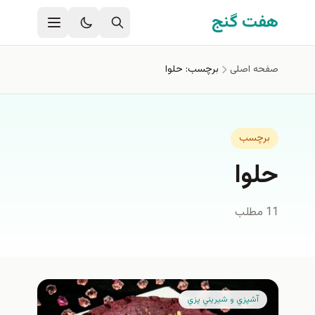
فتن به محتوای اصلی
هفت گنج
صفحه اصلی
برچسب: حلوا
برچسب
حلوا
11 مطلب
آشپزي و شيريني پزي