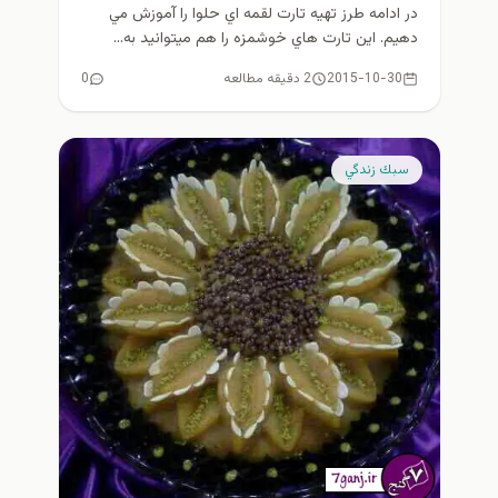
در ادامه طرز تهيه تارت لقمه اي حلوا را آموزش مي
دهيم. اين تارت هاي خوشمزه را هم ميتوانيد به...
2015-10-30
2 دقیقه مطالعه
0
سبك زندگي