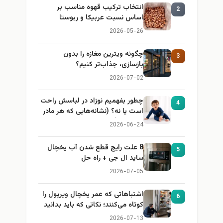
انتخاب ترکیب قهوه مناسب بر
2
اساس نسبت عربیکا و ربوستا
2026-05-26
چگونه ویترین مغازه را بدون
3
بازسازی، جذاب‌تر کنیم؟
2026-07-02
چطور بفهمیم نوزاد در لباسش راحت
4
است یا نه؟ (نشانه‌هایی که هر مادر
باید بداند)
2026-06-24
8 علت رایج قطع شدن آب یخچال
5
ساید ال جی + راه حل
2026-07-05
اشتباهاتی که عمر یخچال ویرپول را
6
کوتاه می‌کنند؛ نکاتی که باید بدانید
2026-07-13