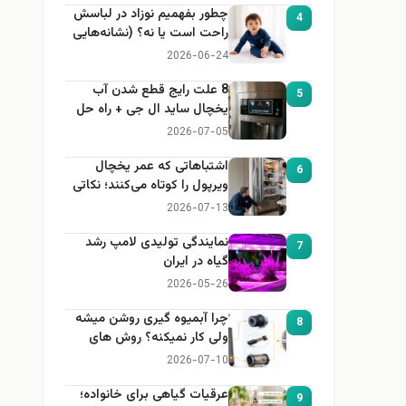
چطور بفهمیم نوزاد در لباسش
4
راحت است یا نه؟ (نشانه‌هایی
که هر مادر باید بداند)
2026-06-24
8 علت رایج قطع شدن آب
5
یخچال ساید ال جی + راه حل
2026-07-05
اشتباهاتی که عمر یخچال
6
ویرپول را کوتاه می‌کنند؛ نکاتی
که باید بدانید
2026-07-13
نمایندگی تولیدی لامپ رشد
7
گیاه در ایران
2026-05-26
چرا آبمیوه گیری روشن میشه
8
ولی کار نمیکنه؟ روش های
عیب یابی
2026-07-10
عرقیات گیاهی برای خانواده؛
9