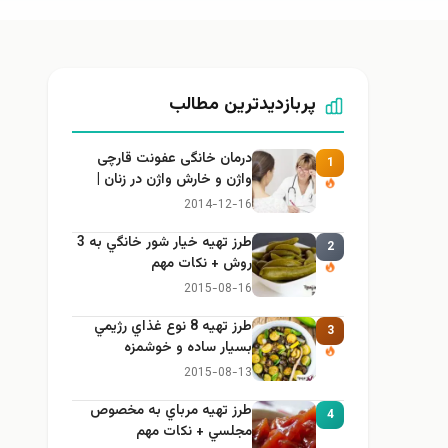
پربازدیدترین مطالب
درمان خانگی عفونت قارچی
1
واژن و خارش واژن در زنان |
راهنمای کامل، ایمن و کاربردی
2014-12-16
طرز تهيه خیار شور خانگي به 3
2
روش + نكات مهم
2015-08-16
طرز تهيه 8 نوع غذاي رژيمي
3
بسيار ساده و خوشمزه
2015-08-13
طرز تهيه مرباي به مخصوص
4
مجلسي + نكات مهم