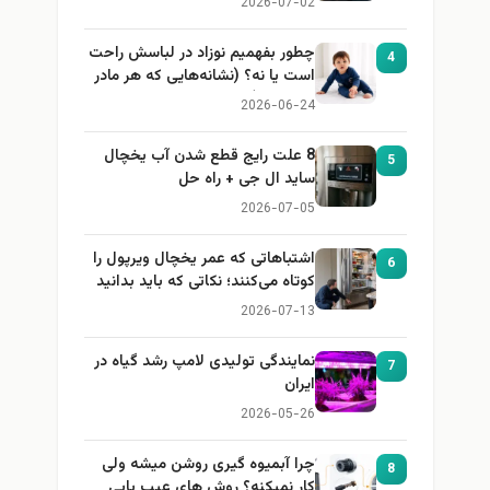
2026-07-02
چطور بفهمیم نوزاد در لباسش راحت
4
است یا نه؟ (نشانه‌هایی که هر مادر
باید بداند)
2026-06-24
8 علت رایج قطع شدن آب یخچال
5
ساید ال جی + راه حل
2026-07-05
اشتباهاتی که عمر یخچال ویرپول را
6
کوتاه می‌کنند؛ نکاتی که باید بدانید
2026-07-13
نمایندگی تولیدی لامپ رشد گیاه در
7
ایران
2026-05-26
چرا آبمیوه گیری روشن میشه ولی
8
کار نمیکنه؟ روش های عیب یابی