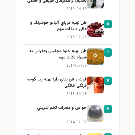
باشیم؟ راهکارهای طبیعی و خانگی
برای بزرگ کردن سینه
2019-04-19
طرز تهيه مرباي آلبالو خوشرنگ و
6
عالي + نكات مهم
2015-07-25
طرز تهيه حلوا مجلسي زعفراني به
7
همراه نكات مهم
2014-07-05
فوت و فن های طرز تهیه رب گوجه
8
فرنگی خانگی
2018-10-08
خواص و مضرات تخم شربتي
9
2014-01-31