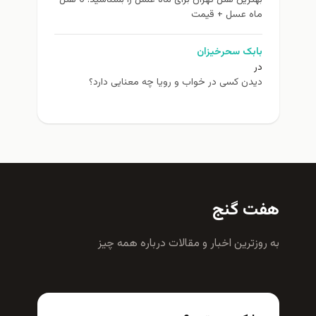
بهترین هتل تهران برای ماه عسل را بشناسید! 6 هتل
ماه عسل + قیمت
بابک سحرخیزان
در
دیدن کسی در خواب و رویا چه معنایی دارد؟
هفت گنج
به روزترين اخبار و مقالات درباره همه چيز