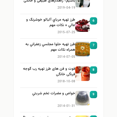
باشیم؟ راهکارهای طبیعی و خانگی
برای بزرگ کردن سینه
2019-04-19
طرز تهيه مرباي آلبالو خوشرنگ و
6
عالي + نكات مهم
2015-07-25
طرز تهيه حلوا مجلسي زعفراني به
7
همراه نكات مهم
2014-07-05
فوت و فن های طرز تهیه رب گوجه
8
فرنگی خانگی
2018-10-08
خواص و مضرات تخم شربتي
9
2014-01-31