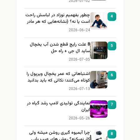
2026-07-02
چطور بفهمیم نوزاد در لباسش راحت
4
است یا نه؟ (نشانه‌هایی که هر مادر
باید بداند)
2026-06-24
8 علت رایج قطع شدن آب یخچال
5
ساید ال جی + راه حل
2026-07-05
اشتباهاتی که عمر یخچال ویرپول را
6
کوتاه می‌کنند؛ نکاتی که باید بدانید
2026-07-13
نمایندگی تولیدی لامپ رشد گیاه در
7
ایران
2026-05-26
چرا آبمیوه گیری روشن میشه ولی
8
کار نمیکنه؟ روش های عیب یابی