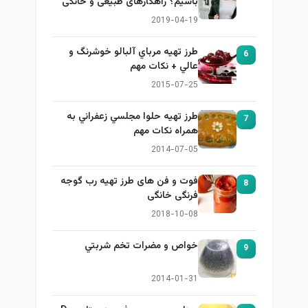
باشیم؟ راهکارهای طبیعی و خانگی
برای بزرگ کردن سینه
2019-04-19
طرز تهيه مرباي آلبالو خوشرنگ و
6
عالي + نكات مهم
2015-07-25
طرز تهيه حلوا مجلسي زعفراني به
7
همراه نكات مهم
2014-07-05
فوت و فن های طرز تهیه رب گوجه
8
فرنگی خانگی
2018-10-08
خواص و مضرات تخم شربتي
9
2014-01-31