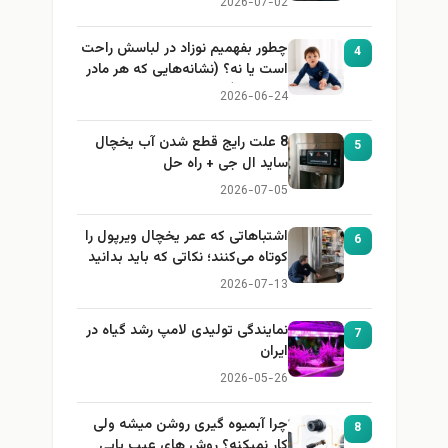
2026-07-02
چطور بفهمیم نوزاد در لباسش راحت
4
است یا نه؟ (نشانه‌هایی که هر مادر
باید بداند)
2026-06-24
8 علت رایج قطع شدن آب یخچال
5
ساید ال جی + راه حل
2026-07-05
اشتباهاتی که عمر یخچال ویرپول را
6
کوتاه می‌کنند؛ نکاتی که باید بدانید
2026-07-13
نمایندگی تولیدی لامپ رشد گیاه در
7
ایران
2026-05-26
چرا آبمیوه گیری روشن میشه ولی
8
کار نمیکنه؟ روش های عیب یابی