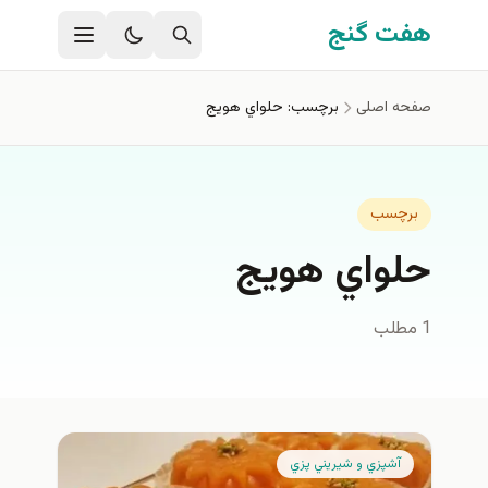
فتن به محتوای اصلی
هفت گنج
صفحه اصلی
برچسب: حلواي هويج
برچسب
حلواي هويج
1 مطلب
آشپزي و شيريني پزي