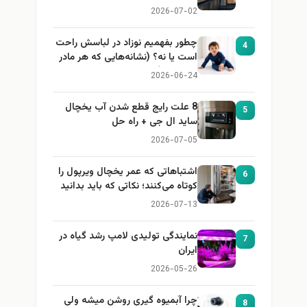
2026-07-02
چطور بفهمیم نوزاد در لباسش راحت
4
است یا نه؟ (نشانه‌هایی که هر مادر
باید بداند)
2026-06-24
8 علت رایج قطع شدن آب یخچال
5
ساید ال جی + راه حل
2026-07-05
اشتباهاتی که عمر یخچال ویرپول را
6
کوتاه می‌کنند؛ نکاتی که باید بدانید
2026-07-13
نمایندگی تولیدی لامپ رشد گیاه در
7
ایران
2026-05-26
چرا آبمیوه گیری روشن میشه ولی
8