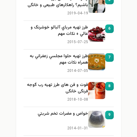
باشیم؟ راهکارهای طبیعی و خانگی
برای بزرگ کردن سینه
2019-04-19
طرز تهيه مرباي آلبالو خوشرنگ و
6
عالي + نكات مهم
2015-07-25
طرز تهيه حلوا مجلسي زعفراني به
7
همراه نكات مهم
2014-07-05
فوت و فن های طرز تهیه رب گوجه
8
فرنگی خانگی
2018-10-08
خواص و مضرات تخم شربتي
9
2014-01-31