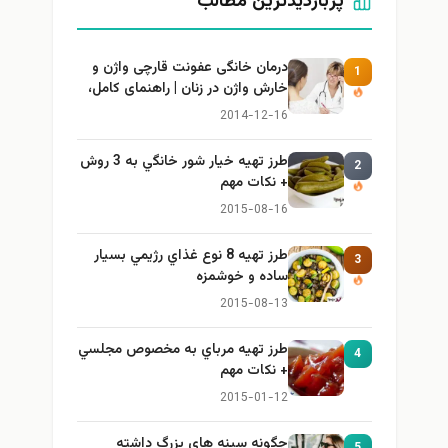
پربازدیدترین مطالب
درمان خانگی عفونت قارچی واژن و
1
خارش واژن در زنان | راهنمای کامل،
ایمن و کاربردی
2014-12-16
طرز تهيه خیار شور خانگي به 3 روش
2
+ نكات مهم
2015-08-16
طرز تهيه 8 نوع غذاي رژيمي بسيار
3
ساده و خوشمزه
2015-08-13
طرز تهيه مرباي به مخصوص مجلسي
4
+ نكات مهم
2015-01-12
چگونه سینه های بزرگ داشته
5