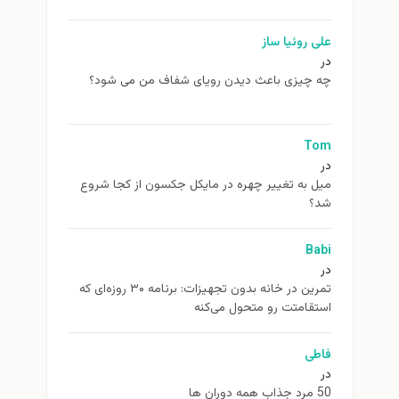
علی روئیا ساز
در
چه چیزی باعث دیدن رویای شفاف من می شود؟
Tom
در
ميل به تغيير چهره در مایکل جکسون از كجا شروع
شد؟
Babi
در
تمرین در خانه بدون تجهیزات: برنامه ۳۰ روزه‌ای که
استقامتت رو متحول می‌کنه
فاطی
در
50 مرد جذاب همه دوران ها