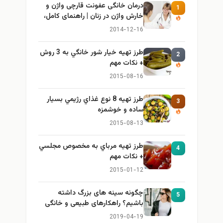
درمان خانگی عفونت قارچی واژن و
1
خارش واژن در زنان | راهنمای کامل،
ایمن و کاربردی
2014-12-16
طرز تهيه خیار شور خانگي به 3 روش
2
+ نكات مهم
2015-08-16
طرز تهيه 8 نوع غذاي رژيمي بسيار
3
ساده و خوشمزه
2015-08-13
طرز تهيه مرباي به مخصوص مجلسي
4
+ نكات مهم
2015-01-12
چگونه سینه های بزرگ داشته
5
باشیم؟ راهکارهای طبیعی و خانگی
برای بزرگ کردن سینه
2019-04-19