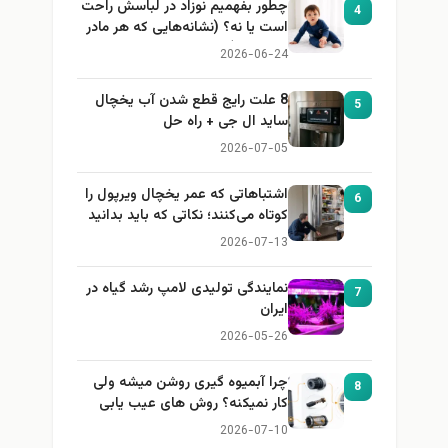
چطور بفهمیم نوزاد در لباسش راحت
4
است یا نه؟ (نشانه‌هایی که هر مادر
باید بداند)
2026-06-24
8 علت رایج قطع شدن آب یخچال
5
ساید ال جی + راه حل
2026-07-05
اشتباهاتی که عمر یخچال ویرپول را
6
کوتاه می‌کنند؛ نکاتی که باید بدانید
2026-07-13
نمایندگی تولیدی لامپ رشد گیاه در
7
ایران
2026-05-26
چرا آبمیوه گیری روشن میشه ولی
8
کار نمیکنه؟ روش های عیب یابی
2026-07-10