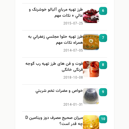
طرز تهيه مرباي آلبالو خوشرنگ و
6
عالي + نكات مهم
2015-07-25
طرز تهيه حلوا مجلسي زعفراني به
7
همراه نكات مهم
2014-07-05
فوت و فن های طرز تهیه رب گوجه
8
فرنگی خانگی
2018-10-08
خواص و مضرات تخم شربتي
9
2014-01-31
میزان صحیح مصرف دوز ویتامین D
10
چه قدر است؟