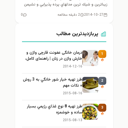
زيباترين و شيك ترين مدلهاي پرده پذيرايي و نشيمن
2015...
2014-10-27
2 دقیقه مطالعه
0
پربازدیدترین مطالب
درمان خانگی عفونت قارچی واژن و
1
خارش واژن در زنان | راهنمای کامل،
ایمن و کاربردی
2014-12-16
طرز تهيه خیار شور خانگي به 3 روش
2
+ نكات مهم
2015-08-16
طرز تهيه 8 نوع غذاي رژيمي بسيار
3
ساده و خوشمزه
2015-08-13