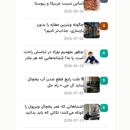
اساس نسبت عربیکا و ربوستا
2026-05-26
چگونه ویترین مغازه را بدون
3
بازسازی، جذاب‌تر کنیم؟
2026-07-02
چطور بفهمیم نوزاد در لباسش راحت
4
است یا نه؟ (نشانه‌هایی که هر مادر
باید بداند)
2026-06-24
8 علت رایج قطع شدن آب یخچال
5
ساید ال جی + راه حل
2026-07-05
اشتباهاتی که عمر یخچال ویرپول را
6
کوتاه می‌کنند؛ نکاتی که باید بدانید
2026-07-13