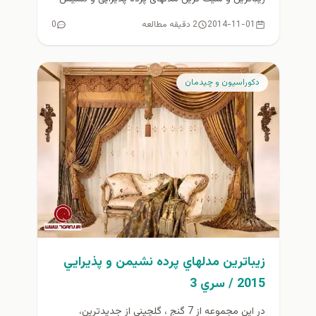
۲۰۱۵...
2014-11-01
2 دقیقه مطالعه
0
دكوراسيون و چيدمان
زيباترين مدلهاي پرده نشيمن و پذيرايي
2015 / سري 3
در اين مجموعه از 7 گنج ، گلچيني از جديدترين،