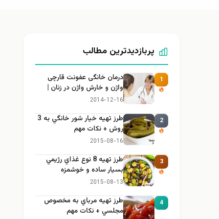
پربازدیدترین مطالب
درمان خانگی عفونت قارچی
1
واژن و خارش واژن در زنان |
راهنمای کامل، ایمن و کاربردی
2014-12-16
طرز تهيه خیار شور خانگي به 3
2
روش + نكات مهم
2015-08-16
طرز تهيه 8 نوع غذاي رژيمي
3
بسيار ساده و خوشمزه
2015-08-13
طرز تهيه مرباي به مخصوص
4
مجلسي + نكات مهم