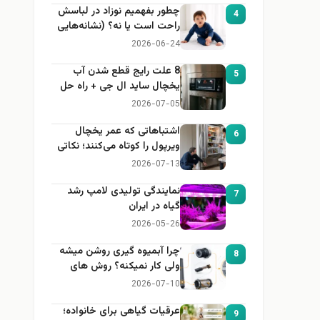
چطور بفهمیم نوزاد در لباسش
4
راحت است یا نه؟ (نشانه‌هایی
که هر مادر باید بداند)
2026-06-24
8 علت رایج قطع شدن آب
5
یخچال ساید ال جی + راه حل
2026-07-05
اشتباهاتی که عمر یخچال
6
ویرپول را کوتاه می‌کنند؛ نکاتی
که باید بدانید
2026-07-13
نمایندگی تولیدی لامپ رشد
7
گیاه در ایران
2026-05-26
چرا آبمیوه گیری روشن میشه
8
ولی کار نمیکنه؟ روش های
عیب یابی
2026-07-10
عرقیات گیاهی برای خانواده؛
9