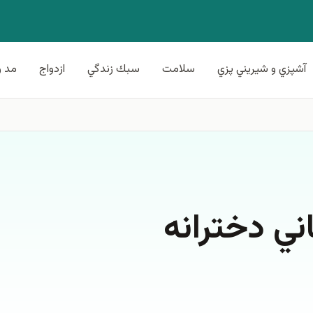
آشپزي و شيريني پزي
سلامت
سبك زندگي
ازدواج
مد و
ني دخترانه