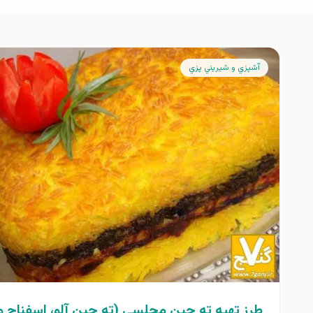
آشپزي و شيريني پزي
طرز تهیه ته چین مجلسي (ته چين آلو، اسفناج و