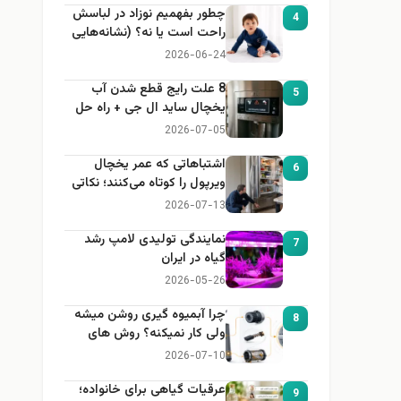
چطور بفهمیم نوزاد در لباسش
4
راحت است یا نه؟ (نشانه‌هایی
که هر مادر باید بداند)
2026-06-24
8 علت رایج قطع شدن آب
5
یخچال ساید ال جی + راه حل
2026-07-05
اشتباهاتی که عمر یخچال
6
ویرپول را کوتاه می‌کنند؛ نکاتی
که باید بدانید
2026-07-13
نمایندگی تولیدی لامپ رشد
7
گیاه در ایران
2026-05-26
چرا آبمیوه گیری روشن میشه
8
ولی کار نمیکنه؟ روش های
عیب یابی
2026-07-10
عرقیات گیاهی برای خانواده؛
9