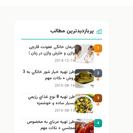
پربازدیدترین مطالب
درمان خانگی عفونت قارچی
1
واژن و خارش واژن در زنان |
راهنمای کامل، ایمن و کاربردی
2014-12-16
طرز تهيه خیار شور خانگي به 3
2
روش + نكات مهم
2015-08-16
طرز تهيه 8 نوع غذاي رژيمي
3
بسيار ساده و خوشمزه
2015-08-13
طرز تهيه مرباي به مخصوص
4
مجلسي + نكات مهم