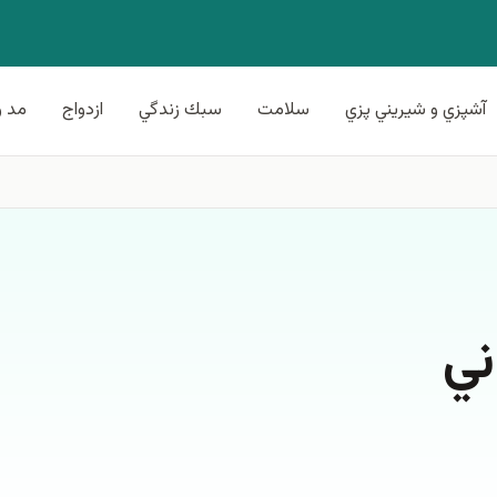
آشپزي و شيريني پزي
سلامت
سبك زندگي
ازدواج
مد و
ني