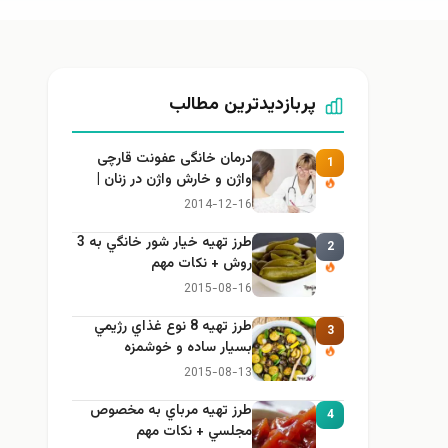
پربازدیدترین مطالب
درمان خانگی عفونت قارچی
1
واژن و خارش واژن در زنان |
راهنمای کامل، ایمن و کاربردی
2014-12-16
طرز تهيه خیار شور خانگي به 3
2
روش + نكات مهم
2015-08-16
طرز تهيه 8 نوع غذاي رژيمي
3
بسيار ساده و خوشمزه
2015-08-13
طرز تهيه مرباي به مخصوص
4
مجلسي + نكات مهم