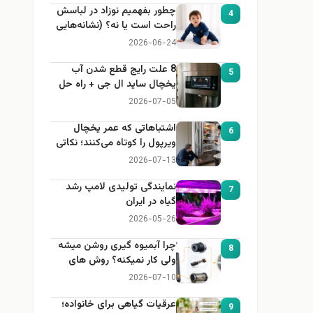
چطور بفهمیم نوزاد در لباسش
4
راحت است یا نه؟ (نشانه‌هایی
که هر مادر باید بداند)
2026-06-24
8 علت رایج قطع شدن آب
5
یخچال ساید ال جی + راه حل
2026-07-05
اشتباهاتی که عمر یخچال
6
ویرپول را کوتاه می‌کنند؛ نکاتی
که باید بدانید
2026-07-13
نمایندگی تولیدی لامپ رشد
7
گیاه در ایران
2026-05-26
چرا آبمیوه گیری روشن میشه
8
ولی کار نمیکنه؟ روش های
عیب یابی
2026-07-10
عرقیات گیاهی برای خانواده؛
9