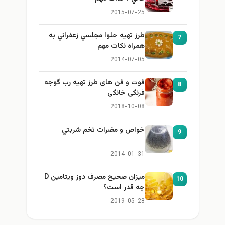
2015-07-25
طرز تهيه حلوا مجلسي زعفراني به
7
همراه نكات مهم
2014-07-05
فوت و فن های طرز تهیه رب گوجه
8
فرنگی خانگی
2018-10-08
خواص و مضرات تخم شربتي
9
2014-01-31
میزان صحیح مصرف دوز ویتامین D
10
چه قدر است؟
2019-05-28