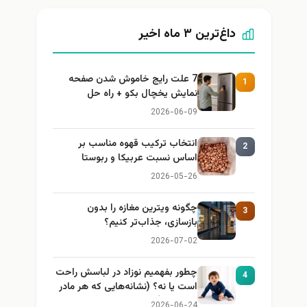
داغ‌ترین ۳ ماه اخیر
7 علت رایج خاموش شدن صفحه
1
نمایش یخچال بکو + راه حل
2026-06-09
انتخاب ترکیب قهوه مناسب بر
2
اساس نسبت عربیکا و ربوستا
2026-05-26
چگونه ویترین مغازه را بدون
3
بازسازی، جذاب‌تر کنیم؟
2026-07-02
چطور بفهمیم نوزاد در لباسش راحت
4
است یا نه؟ (نشانه‌هایی که هر مادر
باید بداند)
2026-06-24