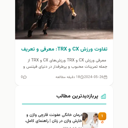
تفاوت ورزش CX و TRX: معرفی و تعریف
معرفی ورزش CX و TRX ورزش‌های CX و TRX از
جمله تمرینات محبوب و پرطرفدار در دنیای فیتنس و
سلامت...
2024-05-26
18 دقیقه مطالعه
0
پربازدیدترین مطالب
درمان خانگی عفونت قارچی واژن و
1
خارش واژن در زنان | راهنمای کامل،
ایمن و کاربردی