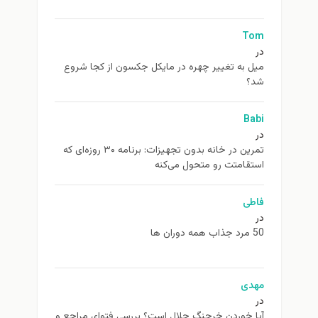
Tom
در
ميل به تغيير چهره در مایکل جکسون از كجا شروع
شد؟
Babi
در
تمرین در خانه بدون تجهیزات: برنامه ۳۰ روزه‌ای که
استقامتت رو متحول می‌کنه
فاطی
در
50 مرد جذاب همه دوران ها
مهدی
در
آیا خوردن خرچنگ حلال است؟ بررسی فتوای مراجع و